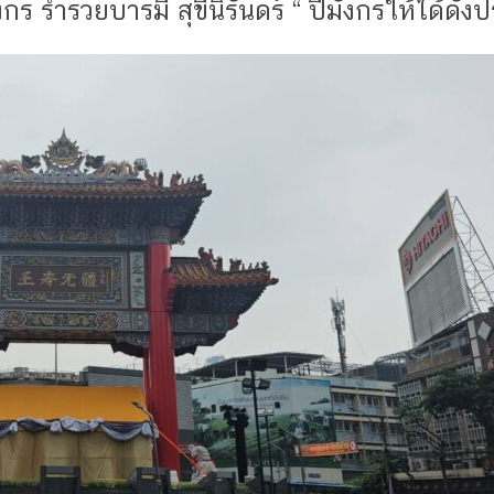
 ร่ำรวยบารมี สุขีนิรันดร์ “ ปีมังกรให้ได้ดังป