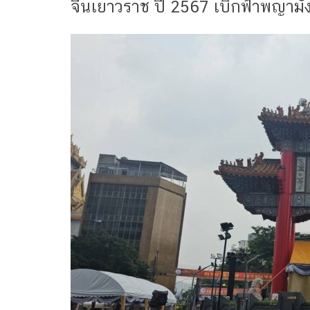
จีนเยาวราช ปี 2567 เบิกฟ้าพญามังกร