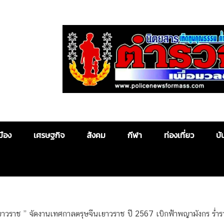
Police News
มือง
เศรษฐกิจ
สังคม
กีฬา
ท่องเที่ยว
บั
ยาวราช ” จัดงานเทศกาลตรุษจีนเยาวราช ปี 2567 เบิกฟ้าพญามังกร ร่ำรวยบา