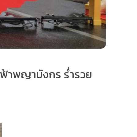
กฟ้าพญามังกร ร่ำรวย