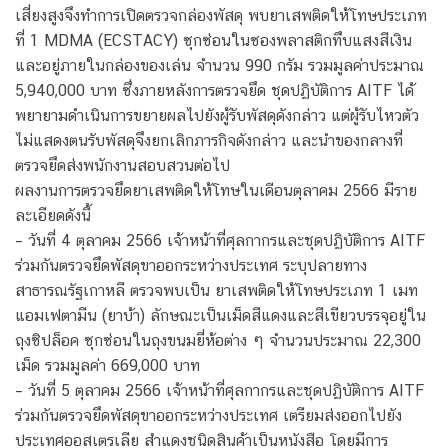
เสี่ยงสูงจึงทำการเปิดตรวจกล่องพัสดุ พบยาเสพติดให้โทษประเภท
ที่ 1 MDMA (ECSTACY) ซุกซ่อนในซองพลาสติกทึบแสงสีเงิน
และอยู่ภายในกล่องของเล่น จำนวน 990 กรัม รวมมูลค่าประมาณ
5,940,000 บาท ซึ่งภายหลังการตรวจยึด ชุดปฏิบัติการ AITF ได้
พยายามดำเนินการขยายผลไปยังผู้รับพัสดุดังกล่าว แต่ผู้รับไหวตัว
ไม่แสดงตนรับพัสดุจึงยกเลิกภารกิจดังกล่าว และนำของกลางที่
ตรวจยึดส่งพนักงานสอบสวนต่อไป
ผลงานการตรวจยึดยาเสพติดให้โทษในเดือนตุลาคม 2566 มีราย
ละเอียดดังนี้
– วันที่ 4 ตุลาคม 2566 เจ้าหน้าที่ศุลกากรและชุดปฏิบัติการ AITF
ร่วมกันตรวจยึดพัสดุขาออกระหว่างประเทศ ระบุปลายทาง
สาธารณรัฐเกาหลี ตรวจพบเป็น ยาเสพติดให้โทษประเภท 1 เมท
แอมเฟตามีน (ยาบ้า) ลักษณะเป็นเม็ดสีแดงและสีเขียวบรรจุอยู่ใน
ถุงซิปล็อค ซุกซ่อนในถุงขนมยี่ห้อต่าง ๆ จำนวนประมาณ 22,300
เม็ด รวมมูลค่า 669,000 บาท
– วันที่ 5 ตุลาคม 2566 เจ้าหน้าที่ศุลกากรและชุดปฏิบัติการ AITF
ร่วมกันตรวจยึดพัสดุขาออกระหว่างประเทศ เตรียมส่งออกไปยัง
ประเทศออสเตรเลีย สำแดงชนิดสินค้าเป็นหนังสือ โดยมีการ