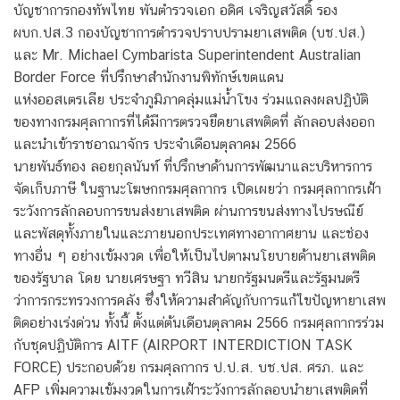
บัญชาการกองทัพไทย พันตำรวจเอก อดิศ เจริญสวัสดิ์ รอง
ผบก.ปส.3 กองบัญชาการตำรวจปราบปรามยาเสพติด (บช.ปส.)
และ Mr. Michael Cymbarista Superintendent Australian
Border Force ที่ปรึกษาสำนักงานพิทักษ์เขตแดน
แห่งออสเตรเลีย ประจำภูมิภาคลุ่มแม่น้ำโขง ร่วมแถลงผลปฏิบัติ
ของทางกรมศุลกากรที่ได้มีการตรวจยึดยาเสพติดที่ ลักลอบส่งออก
และนำเข้าราชอาณาจักร ประจำเดือนตุลาคม 2566
นายพันธ์ทอง ลอยกุลนันท์ ที่ปรึกษาด้านการพัฒนาและบริหารการ
จัดเก็บภาษี ในฐานะโฆษกกรมศุลกากร เปิดเผยว่า กรมศุลกากรเฝ้า
ระวังการลักลอบการขนส่งยาเสพติด ผ่านการขนส่งทางไปรษณีย์
และพัสดุทั้งภายในและภายนอกประเทศทางอากาศยาน และช่อง
ทางอื่น ๆ อย่างเข้มงวด เพื่อให้เป็นไปตามนโยบายด้านยาเสพติด
ของรัฐบาล โดย นายเศรษฐา ทวีสิน นายกรัฐมนตรีและรัฐมนตรี
ว่าการกระทรวงการคลัง ซึ่งให้ความสำคัญกับการแก้ไขปัญหายาเสพ
ติดอย่างเร่งด่วน ทั้งนี้ ตั้งแต่ต้นเดือนตุลาคม 2566 กรมศุลกากรร่วม
กับชุดปฏิบัติการ AITF (AIRPORT INTERDICTION TASK
FORCE) ประกอบด้วย กรมศุลกากร ป.ป.ส. บช.ปส. ศรภ. และ
AFP เพิ่มความเข้มงวดในการเฝ้าระวังการลักลอบนำยาเสพติดที่