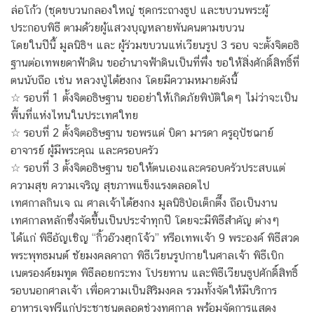
ล่อโก้ว (ชุดขบวนกลองใหญ่ ชุดกระถางธูป และขบวนพระผู้
ประกอบพิธี ตามด้วยผู้แสวงบุญหลายพันคนตามขบวน
โดยในปีนี้ มูลนิธิฯ และ ผู้ร่วมขบวนแห่เวียนรูป 3 รอบ จะตั้งจิตอธิ
ฐานต่อเทพยดาฟ้าดิน ขออำนาจฟ้าดินเป็นที่พึ่ง ขอให้สิ่งศักดิ์สิทธิ์ที่
ตนนับถือ เช่น หลวงปู่ไต้ฮงกง โดยมีความหมายดังนี้
☆ รอบที่ 1 ตั้งจิตอธิษฐาน ขออย่าให้เกิดภัยพิบัติใดๆ ไม่ว่าจะเป็น
พื้นที่แห่งไหนในประเทศใทย
☆ รอบที่ 2 ตั้งจิตอธิษฐาน ขอพรแด่ บิดา มารดา ครูอุปัชฌาย์
อาจารย์ ผู้มีพระคุณ และครอบครัว
☆ รอบที่ 3 ตั้งจิตอธิษฐาน ขอให้ตนเองและครอบครัวประสบแต่
ความสุข ความเจริญ สุขภาพแข็งแรงตลอดไป
เทศกาลกินเจ ณ ศาลเจ้าไต้ฮงกง มูลนิธิป่อเต็กตึ๊ง ถือเป็นงาน
เทศกาลหลักซึ่งจัดขึ้นเป็นประจำทุกปี โดยจะมีพิธีสำคัญ ต่างๆ
ได้แก่ พิธีอัญเชิญ “กิ้วอ๊วงฮุกโจ้ว” หรือเทพเจ้า 9 พระองค์ พิธีสวด
พระพุทธมนต์ ชัยมงคลคาถา พิธีเวียนรูปกายในศาลเจ้า พิธีเบิก
เนตรองค์ยมทูต พิธีลอยกระทง โปรยทาน และพิธีเวียนธูปศักดิ์สิทธิ์
รอบนอกศาลเจ้า เพื่อความเป็นสิริมงคล รวมทั้งจัดให้มีบริการ
อาหารเจฟรีแก่ประชาชนตลอดช่วงทศกาล พร้อมจัดการแสดง