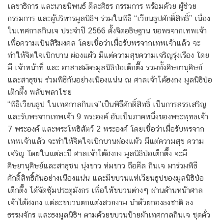
เลขาธิการ และนายนิพนธ์ ดีละศิธร กรรมการ พร้อมด้วย ผู้ช่วย
กรรมการ และผู้บริหารมูลนิธิฯ ร่วมในพิธี “เวียนธูปศักดิ์สิทธิ์” เนื่อง
ในเทศกาลกินเจ ประจำปี 2566 ตั้งจิตอธิษฐาน ขอพรจากเทพเจ้า
เพื่อความเป็นสิริมงคล โดยเชื่อว่าเมื่อรับพรจากเทพเจ้าแล้ว จะ
ทำให้จิตใจเบิกบาน ผ่องแผ้ว มีแต่ความสุขความเจริญรุ่งเรือง โดย
มี เจ้าหน้าที่ และ อาสาสมัครมูลนิธิป่อเต็กตึ๊ง รวมทั้งศิษยานุศิษย์
และสาธุชน ร่วมพิธีกันอย่างเนืองแน่น ณ ศาลเจ้าไต้ฮงกง มูลนิธิป่อ
เต็กตึ๊ง พลับพลาไชย
“พิธีเวียนธูป ในเทศกาลกินเจ”เป็นพิธีศักดิ์สิทธิ์ เป็นการสรรเสริญ
และรับพรจากเทพเจ้า 9 พระองค์ อันเป็นภาคหนึ่งของพระพุทธเจ้า
7 พระองค์ และพระโพธิสัตว์ 2 พระองค์ โดยเชื่อว่าเมื่อรับพรจาก
เทพเจ้าแล้ว จะทำให้จิตใจเบิกบานผ่องแผ้ว มีแต่ความสุข ความ
เจริญ โดยในแต่ละปี ศาลเจ้าไต้ฮงกง มูลนิธิป่อเต็กตึ๊ง จะมี
ศิษยานุศิษย์และสาธุชน นุ่งขาว ห่มขาว ถือศีล กินเจ มาร่วมพิธี
ศักดิ์สิทธิ์กันอย่างเนืองแน่น และมีขบวนแห่เวียนธูปของมูลนิธิป่อ
เต็กตึ๊ง ได้จัดซุ้มประตูมังกร เพื่อให้ขบวนต่างๆ ผ่านด้านหน้าศาล
เจ้าไต้ฮงกง แต่ละขบวนตกแต่งสวยงาม นำด้วยกองธงชาติ ธง
ธรรมจักร และธงมูลนิธิฯ ตามด้วยขบวนป้ายผ้าเทศกาลกินเจ ชุดตั๋ว