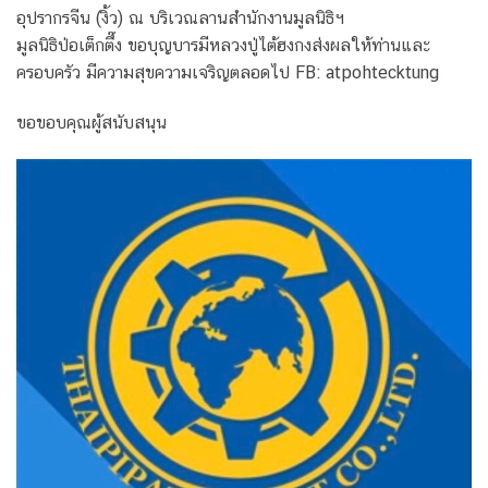
อุปรากรจีน (งิ้ว) ณ บริเวณลานสำนักงานมูลนิธิฯ
มูลนิธิป่อเต็กตึ๊ง ขอบุญบารมีหลวงปู่ไต้ฮงกงส่งผลให้ท่านและ
ครอบครัว มีความสุขความเจริญตลอดไป FB: atpohtecktung
ขอขอบคุณผู้สนับสนุน