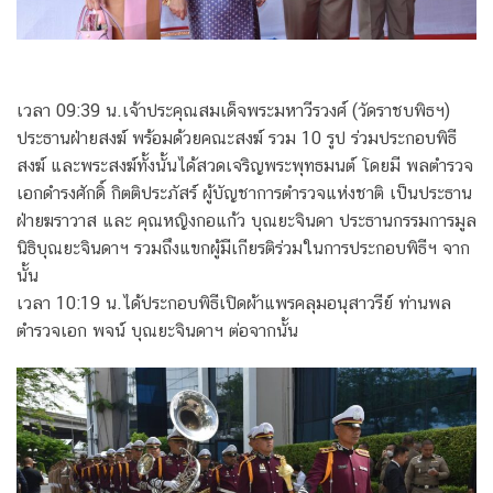
เวลา 09:39 น.เจ้าประคุณสมเด็จพระมหาวีรวงศ์ (วัดราชบพิธฯ)
ประธานฝ่ายสงฆ์ พร้อมด้วยคณะสงฆ์ รวม 10 รูป ร่วมประกอบพิธี
สงฆ์ และพระสงฆ์ทั้งนั้นได้สวดเจริญพระพุทธมนต์ โดยมี พลตำรวจ
เอกดำรงศักดิ์ กิตติประภัสร์ ผู้บัญชาการตำรวจแห่งชาติ เป็นประธาน
ฝ่ายฆราวาส และ คุณหญิงกอแก้ว บุณยะจินดา ประธานกรรมการมูล
นิธิบุณยะจินดาฯ รวมถึงแขกผู้มีเกียรติร่วมในการประกอบพิธีฯ จาก
นั้น
เวลา 10:19 น.ได้ประกอบพิธีเปิดผ้าแพรคลุมอนุสาวรีย์ ท่านพล
ตำรวจเอก พจน์ บุณยะจินดาฯ ต่อจากนั้น