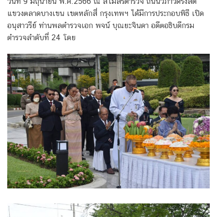
วันที่ 9 มิถุนายน พ.ศ.2566 ณ สโมสรตำรวจ ถนนวิภาวดีรังสิต
แขวงตลาดบางเขน เขตหลักสี่ กรุงเทพฯ ได้มีการประกอบพิธี เปิด
อนุสาวรีย์ ท่านพลตำรวจเอก พจน์ บุณยะจินดา อดีตอธิบดีกรม
ตำรวจลำดับที่ 24 โดย