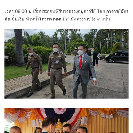
เวลา 08:00 น.เริ่มประกอบพิธีบวงสรวงอนุสาวรีย์ โดย อาจารย์ฉัตร
ชัย ปั่นเงิน หัวหน้าโหรพราหมณ์ สำนักพระราชวัง จากนั้น