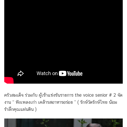
ครัวสมเด็จ ร่วมกับ ผู้เข้าแข่งขันรายการ the voice senior # 2 จัด
งาน “ ฟังเพลงเก่า เคล้ารสอาหารอร่อย ” ( รักษ์วัดรักษ์ไทย น้อม
รำลึกคุณแผ่นดิน )