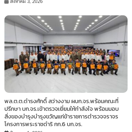
สิงหาคม 3, 2026
พล.ต.ต.ดำรงศักดิ์ สว่างงาม ผบก.จร.พร้อมคณะที่
ปรึกษา บก.จร.เข้าตรวจเยี่ยมให้กำลังใจ พร้อมมอบ
สิ่งของบำรุงบำรุงขวัญแก่ข้าราชการตำรวจจราจร
โครงการพระราชดำริ กก.6 บก.จร.