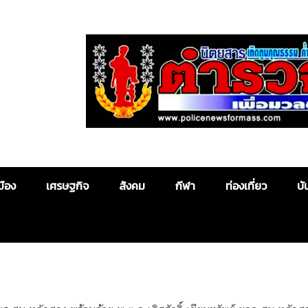
Police News
มือง
เศรษฐกิจ
สังคม
กีฬา
ท่องเที่ยว
บั