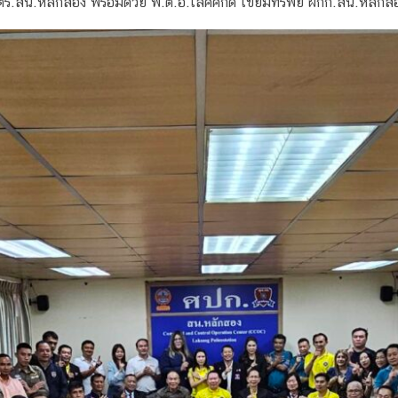
.สน.หลักสอง พร้อมด้วย พ.ต.อ.เลิศศักดิ์ เขียมทรัพย์ ผกก.สน.หลักสอ