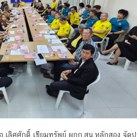
เลิศศักดิ์ เขียมทรัพย์ ผกก.สน.หลักสอง จัดปร