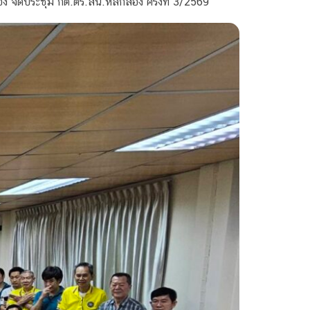
ง จัดประชุม กต.ตร.สน.หลักสอง ครั้งที่ 3/2569