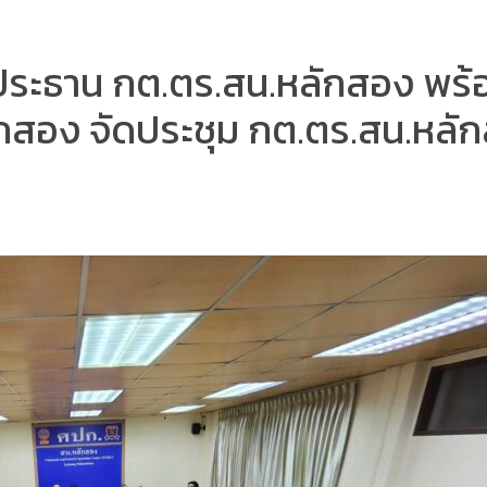
ระธาน กต.ตร.สน.หลักสอง พร้อมด
กสอง จัดประชุม กต.ตร.สน.หลักส