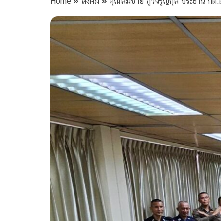
Home
สังคม
คุณสมชาย ภูวจรูญกุล ประธาน กต.ตร