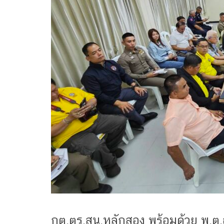
กต.ตร.สน.หลักสอง พร้อมด้วย พ.ต.อ.