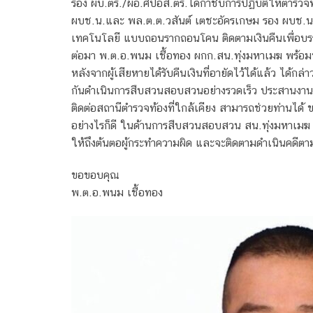
รอง ผบ.ตร./ผอ.ศปอส.ตร.ได้กำชับการปฏิบัติให้ตำรว
ผบช.น.และ พล.ต.ต.วสันต์ เตชะอัครเกษม รอง ผบช.น.
เทคโนโลยี แบบถอนรากถอนโคน ติดตามเงินคืนเพื่อบ
ต่อมา พ.ต.อ.พนม เชื้อทอง ผกก.สน.ทุ่งมหาเมฆ พร้อมพน
หลังจากผู้เสียหายได้รับคืนเงินที่อายัดไว้ได้แล้ว ได
กันดำเนินการสืบสวนสอบสวนอย่างรวดเร็ว ประสานงานกั
ติดต่อสถานีตำรวจท้องที่ใกล้เคียง สามารถช่วยท่านได้
อย่างไรก็ดี ในด้านการสืบสวนสอบสวน สน.ทุ่งมหาเมฆ ย
ให้ถึงต้นตอผู้กระทำความผิด และจะติดตามดำเนินคดี
ขอขอบคุณ
พ.ต.อ.พนม เชื้อทอง