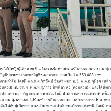
ด้มีหญิงผู้เสียหายเข้าแจ้งความร้องทุกข์ต่อพนักงานสอบสวน สน.ทุ่งม
้าบัญชีปลายทาง หลายบัญชีของธนาคาร รวมเป็นเงิน 550,488 บาท
าตามลำดับ โดยมี พล.ต.ต.วิทวัฒน์ ชินคำ ผบก.น.5, พ.ต.อ.ภูมิยศ เหล็
อบสวน) หน.งานฯ, พ.ต.ท.ศุภากร ทิพพิลา สว.(สอบสวน)ฯ และได้สั่งการใ
และปราบปรามอาชญากรรมทางเทคโนโลยี สำนักงานตำรวจแห่งชาติ พร้อมท
วน สน.ทุ่งมหาเมฆ ได้ร่วมทำการสืบสวนสอบสวนประสานงานกับทางธนาค
นให้กับผู้เสียหาย ตามนโยบายของสำนักงานตำรวจแห่งชาติ โดยมี พล.ต.อ.ก