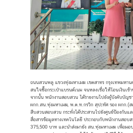
ถนนสวนพลู แขวงทุ่งมหาเมฆ เขตสาทร กรุงเทพมหานคร ไ
สนใจซื้อกระเป๋าแบรนด์เนม จนหลงเชื่อให้โอนเงินเข
จากนั้น พนักงานสอบสวน ได้รายงานไปยังผู้บังคับบัญช
ผกก.สน.ทุ่งมหาเมฆ, พ.ต.ท.กรวิก สุปะทัศ รอง ผกก.(ส
สืบสวนสอบสวน กระทั่งได้ประสานไปยังศูนย์ป้องกัน
สื่อสารข้อมูลทางเทคโนโลยี ประกอบกับพนักงานสอบส
375,500 บาท และนำส่งมายัง สน.ทุ่งมหาเมฆ เพื่อมอบคื