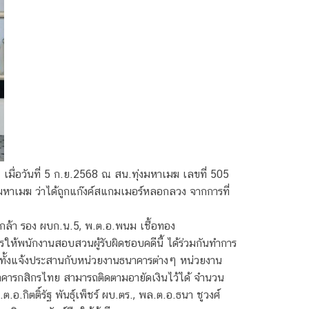
เมื่อวันที่ 5 ก.ย.2568 ณ สน.ทุ่งมหาเมฆ เลขที่ 505
หาเมฆ ว่าได้ถูกแก๊งค์สแกมเมอร์หลอกลวง จากการที่
กกล้า รอง ผบก.น.5, พ.ต.อ.พนม เชื้อทอง
ห้พนักงานสอบสวนผู้รับผิดชอบคดีนี้ ได้ร่วมกันทำการ
ั้งแจ้งประสานกับหน่วยงานธนาคารต่างๆ หน่วยงาน
ารกสิกรไทย สามารถติดตามอายัดเงินไว้ได้ จำนวน
ิตติ์รัฐ พันธุ์เพ็ชร์ ผบ.ตร., พล.ต.อ.ธนา ชูวงศ์