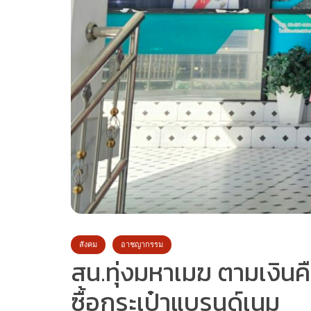
สังคม
อาชญากรรม
สน.ทุ่งมหาเมฆ ตามเงินค
ซื้อกระเป๋าแบรนด์เนม