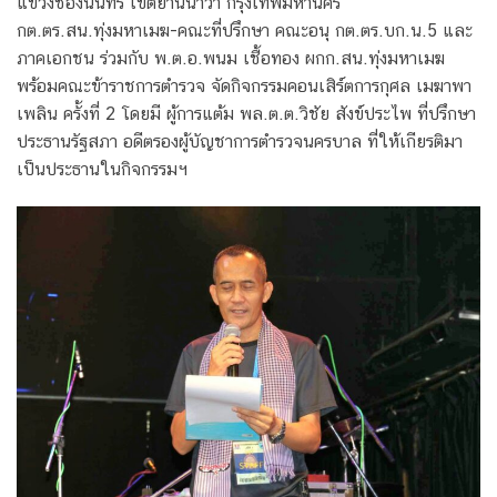
แขวงช่องนนทรี เขตยานนาวา กรุงเทพมหานคร
กต.ตร.สน.ทุ่งมหาเมฆ-คณะที่ปรึกษา คณะอนุ กต.ตร.บก.น.5 และ
ภาคเอกชน ร่วมกับ พ.ต.อ.พนม เชื้อทอง ผกก.สน.ทุ่งมหาเมฆ
พร้อมคณะข้าราชการตำรวจ จัดกิจกรรมคอนเสิร์ตการกุศล เมฆาพา
เพลิน ครั้งที่ 2 โดยมี ผู้การแต้ม พล.ต.ต.วิชัย สังข์ประไพ ที่ปรึกษา
ประธานรัฐสภา อดีตรองผู้บัญชาการตำรวจนครบาล ที่ให้เกียรติมา
เป็นประธานในกิจกรรมฯ