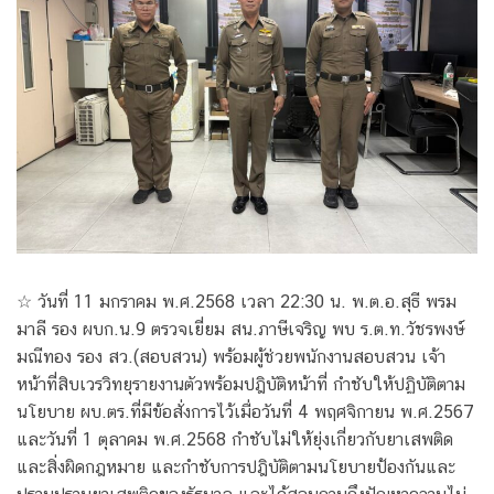
☆ วันที่ 11 มกราคม พ.ศ.2568 เวลา 22:30 น. พ.ต.อ.สุธี พรม
มาลี รอง ผบก.น.9 ตรวจเยี่ยม สน.ภาษีเจริญ พบ ร.ต.ท.วัชรพงษ์
มณีทอง รอง สว.(สอบสวน) พร้อมผู้ช่วยพนักงานสอบสวน เจ้า
หน้าที่สิบเวรวิทยุรายงานตัวพร้อมปฎิบัติหน้าที่ กำชับให้ปฏิบัติตาม
นโยบาย ผบ.ตร.ที่มีข้อสั่งการไว้เมื่อวันที่ 4 พฤศจิกายน พ.ศ.2567
และวันที่ 1 ตุลาคม พ.ศ.2568 กำชับไม่ให้ยุ่งเกี่ยวกับยาเสพติด
และสิ่งผิดกฎหมาย และกำชับการปฎิบัติตามนโยบายป้องกันและ