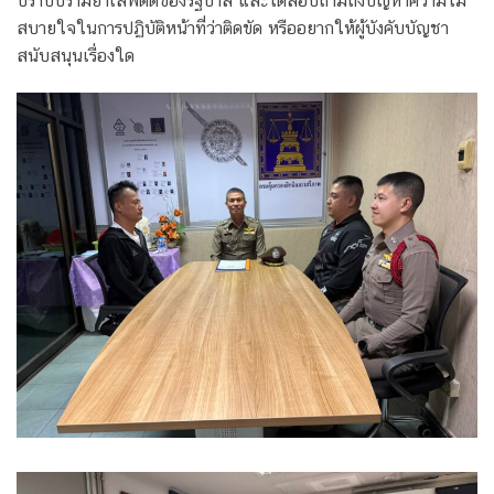
ปราบปรามยาเสพติดของรัฐบาล และได้สอบถามถึงปัญหาความไม่
สบายใจในการปฏิบัติหน้าที่ว่าติดขัด หรืออยากให้ผู้บังคับบัญชา
สนับสนุนเรื่องใด