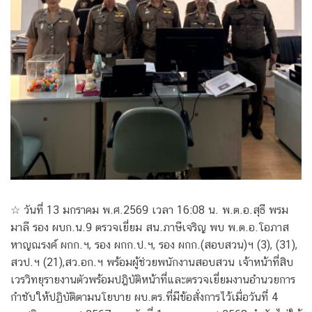
☆ วันที่ 13 มกราคม พ.ศ.2569 เวลา 16:08 น. พ.ต.อ.สุธี พรม
มาลี รอง ผบก.น.9 ตรวจเยี่ยม สน.ภาษีเจริญ พบ พ.ต.อ.โอภาส
หาญณรงค์ ผกก.ฯ, รอง ผกก.ป.ฯ, รอง ผกก.(สอบสวน)ฯ (3), (31),
สวป.ฯ (21),สว.อก.ฯ พร้อมผู้ช่วยพนักงานสอบสวน เจ้าหน้าที่สิบ
เวรวิทยุรายงานตัวพร้อมปฎิบัติหน้าที่และตรวจเยี่ยมงานอำนวยการ
กำชับให้ปฏิบัติตามนโยบาย ผบ.ตร.ที่มีข้อสั่งการไว้เมื่อวันที่ 4