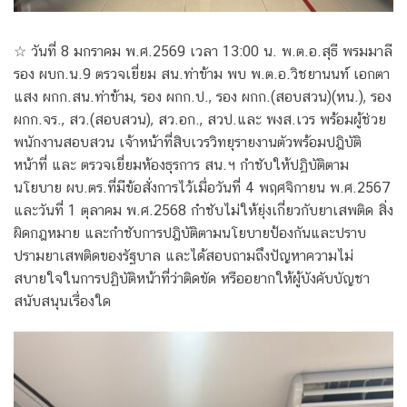
☆ วันที่ 8 มกราคม พ.ศ.2569 เวลา 13:00 น. พ.ต.อ.สุธี พรมมาลี
รอง ผบก.น.9 ตรวจเยี่ยม สน.ท่าข้าม พบ พ.ต.อ.วิชยานนท์ เอกตา
แสง ผกก.สน.ท่าข้าม, รอง ผกก.ป., รอง ผกก.(สอบสวน)(หน.), รอง
ผกก.จร., สว.(สอบสวน), สว.อก., สวป.และ พงส.เวร พร้อมผู้ช่วย
พนักงานสอบสวน เจ้าหน้าที่สิบเวรวิทยุรายงานตัวพร้อมปฎิบัติ
หน้าที่ และ ตรวจเยี่ยมห้องธุรการ สน.ฯ กำชับให้ปฏิบัติตาม
นโยบาย ผบ.ตร.ที่มีข้อสั่งการไว้เมื่อวันที่ 4 พฤศจิกายน พ.ศ.2567
และวันที่ 1 ตุลาคม พ.ศ.2568 กำชับไม่ให้ยุ่งเกี่ยวกับยาเสพติด สิ่ง
ผิดกฎหมาย และกำชับการปฎิบัติตามนโยบายป้องกันและปราบ
ปรามยาเสพติดของรัฐบาล และได้สอบถามถึงปัญหาความไม่
สบายใจในการปฏิบัติหน้าที่ว่าติดขัด หรืออยากให้ผู้บังคับบัญชา
สนับสนุนเรื่องใด