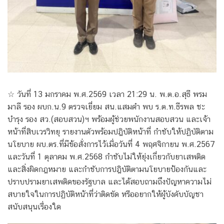
☆ วันที่ 13 มกราคม พ.ศ.2569 เวลา 21:29 น. พ.ต.อ.สุธี พรม
มาลี รอง ผบก.น.9 ตรวจเยี่ยม สน.แสมดำ พบ ร.ต.ท.ธีรพล ชะ
บำรุง รอง สว.(สอบสวน)ฯ พร้อมผู้ช่วยพนักงานสอบสวน และเจ้า
หน้าที่สิบเวรวิทยุ รายงานตัวพร้อมปฎิบัติหน้าที่ กำชับให้ปฏิบัติตาม
นโยบาย ผบ.ตร.ที่มีข้อสั่งการไว้เมื่อวันที่ 4 พฤศจิกายน พ.ศ.2567
และวันที่ 1 ตุลาคม พ.ศ.2568 กำชับไม่ให้ยุ่งเกี่ยวกับยาเสพติด
และสิ่งผิดกฎหมาย และกำชับการปฎิบัติตามนโยบายป้องกันและ
ปราบปรามยาเสพติดของรัฐบาล และได้สอบถามถึงปัญหาความไม่
สบายใจในการปฏิบัติหน้าที่ว่าติดขัด หรืออยากให้ผู้บังคับบัญชา
สนับสนุนเรื่องใด