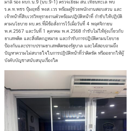
มาลี รอง ผบก.น.9 (นบ.9-1) ตรวจเยี่ยม สน.เทียนทะเล พบ
ร.ต.ท.พชร ปุ้มฤทธิ์ พงส.เวร พร้อมผู้ช่วยพนักงานสอบสวน และ
เจ้าหน้าที่สิบเวรวิทยุรายงานตัวพร้อมปฎิบัติหน้าที่ กำชับให้ปฏิบัติ
ตามนโยบาย ผบ.ตร.ที่มีข้อสั่งการไว้เมื่อวันที่ 4 พฤศจิกายน
พ.ศ.2567 และวันที่ 1 ตุลาคม พ.ศ.2568 กำชับไม่ให้ยุ่งเกี่ยวกับ
ยาเสพติด และสิ่งผิดกฎหมาย และกำชับการปฎิบัติตามนโยบาย
ป้องกันและปราบปรามยาเสพติดของรัฐบาล และได้สอบถามถึง
ปัญหาความไม่สบายใจในการปฏิบัติหน้าที่ว่าติดขัด หรืออยากให้ผู้
บังคับบัญชาสนับสนุนเรื่องใด