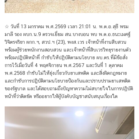
☆ วันที่ 13 มกราคม พ.ศ.2569 เวลา 21:01 น. พ.ต.อ.สุธี พรม
มาลี รอง ผบก.น.9 ตรวจเยี่ยม สน.บางบอน พบ พ.ต.อ.ธนะเมศฐ์
วิจิตรจริยา ผกก.ฯ, สวป.ฯ (23), พงส.เวร เจ้าหน้าที่งานสืบสวน
พร้อมผู้ช่วยพนักงานสอบสวน และเจ้าหน้าที่สิบเวรวิทยุรายงานตัว
พร้อมปฎิบัติหน้าที่ กำชับให้ปฏิบัติตามนโยบาย ผบ.ตร.ที่มีข้อสั่ง
การไว้เมื่อวันที่ 4 พฤศจิกายน พ.ศ.2567 และวันที่ 1 ตุลาคม
พ.ศ.2568 กำชับไม่ให้ยุ่งเกี่ยวกับยาเสพติด และสิ่งผิดกฎหมาย
และกำชับการปฎิบัติตามนโยบายป้องกันและปราบปรามยาเสพติด
ของรัฐบาล และได้สอบถามถึงปัญหาความไม่สบายใจในการปฏิบัติ
หน้าที่ว่าติดขัด หรืออยากให้ผู้บังคับบัญชาสนับสนุนเรื่องใด