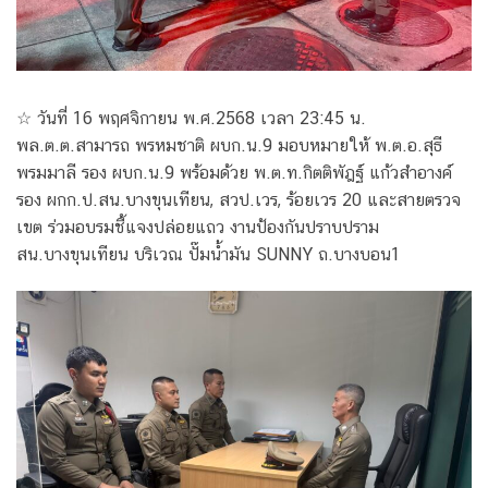
☆ วันที่ 16 พฤศจิกายน พ.ศ.2568 เวลา 23:45 น.
พล.ต.ต.สามารถ พรหมชาติ ผบก.น.9 มอบหมายให้ พ.ต.อ.สุธี
พรมมาลี รอง ผบก.น.9 พร้อมด้วย พ.ต.ท.กิตติพัฎฐ์ แก้วสำอางค์
รอง ผกก.ป.สน.บางขุนเทียน, สวป.เวร, ร้อยเวร 20 และสายตรวจ
เขต ร่วมอบรมชี้แจงปล่อยแถว งานป้องกันปราบปราม
สน.บางขุนเทียน บริเวณ ปั๊มน้ำมัน SUNNY ถ.บางบอน1