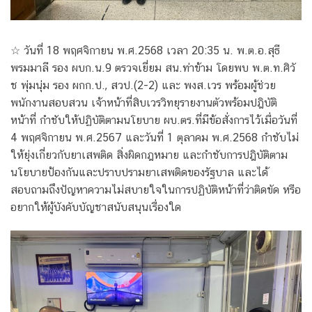
☆ วันที่ 18 พฤศจิกายน พ.ศ.2568 เวลา 20:35 น. พ.ต.อ.สุธี
พรมมาลี รอง ผบก.น.9 ตรวจเยี่ยม สน.ท่าข้าม โดยพบ พ.ต.ท.ศิวั
ช พุ่มนุ่ม รอง ผกก.ป., สวป.(2-2) และ พงส.เวร พร้อมผู้ช่วย
พนักงานสอบสวน เจ้าหน้าที่สิบเวรวิทยุรายงานตัวพร้อมปฎิบัติ
หน้าที่ กำชับให้ปฏิบัติตามนโยบาย ผบ.ตร.ที่มีข้อสั่งการไว้เมื่อวันที่
4 พฤศจิกายน พ.ศ.2567 และวันที่ 1 ตุลาคม พ.ศ.2568 กำชับไม่
ให้ยุ่งเกี่ยวกับยาเสพติด สิ่งผิดกฎหมาย และกำชับการปฎิบัติตาม
นโยบายป้องกันและปราบปรามยาเสพติดของรัฐบาล และได้
สอบถามถึงปัญหาความไม่สบายใจในการปฏิบัติหน้าที่ว่าติดขัด หรือ
อยากให้ผู้บังคับบัญชาสนับสนุนเรื่องใด