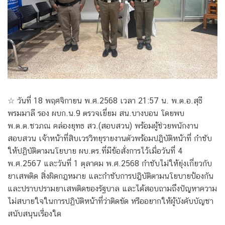
☆ วันที่ 18 พฤศจิกายน พ.ศ.2568 เวลา 21:57 น. พ.ต.อ.สุธี
พรมมาลี รอง ผบก.น.9 ตรวจเยี่ยม สน.บางบอน โดยพบ
พ.ต.ต.ชวภณ คล่องยุทธ สว.(สอบสวน) พร้อมผู้ช่วยพนักงาน
สอบสวน เจ้าหน้าที่สิบเวรวิทยุรายงานตัวพร้อมปฎิบัติหน้าที่ กำชับ
ให้ปฏิบัติตามนโยบาย ผบ.ตร.ที่มีข้อสั่งการไว้เมื่อวันที่ 4
พ.ศ.2567 และวันที่ 1 ตุลาคม พ.ศ.2568 กำชับไม่ให้ยุ่งเกี่ยวกับ
ยาเสพติด สิ่งผิดกฎหมาย และกำชับการปฎิบัติตามนโยบายป้องกัน
และปราบปรามยาเสพติดของรัฐบาล และได้สอบถามถึงปัญหาความ
ไม่สบายใจในการปฏิบัติหน้าที่ว่าติดขัด หรืออยากให้ผู้บังคับบัญชา
สนับสนุนเรื่องใด