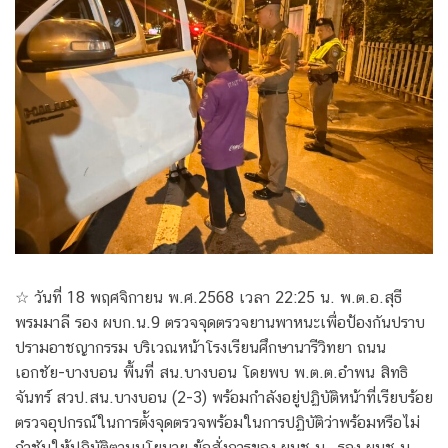
☆ วันที่ 18 พฤศจิกายน พ.ศ.2568 เวลา 22:25 น. พ.ต.อ.สุธี
พรมมาลี รอง ผบก.น.9 ตรวจจุดตรวจยานพาหนะเพื่อป้องกันปราบ
ปรามอาชญากรรม บริเวณหน้าโรงเรียนศึกษานารีวิทยา ถนน
เอกชัย-บางบอน พื้นที่ สน.บางบอน โดยพบ พ.ต.ต.อำพน สิทธิ
จันทร์ สวป.สน.บางบอน (2-3) พร้อมกำลังอยู่ปฏิบัติหน้าที่เรียบร้อย
ตรวจอุปกรณ์ในการตั้งจุดตรวจพร้อมในการปฏิบัติว่าพร้อมหรือไม่
กำชับให้ปฏิบัติตามนโยบาย ข้อสั่งการของ ผบช.น., รอง ผบช.น.