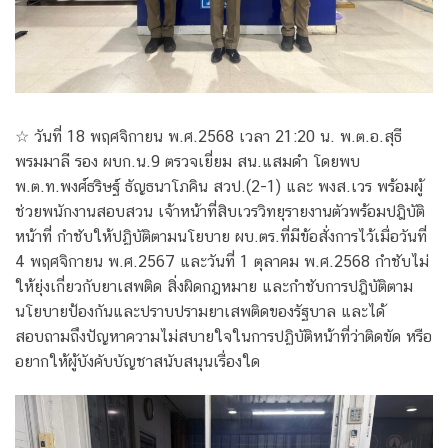
☆ วันที่ 18 พฤศจิกายน พ.ศ.2568 เวลา 21:20 น. พ.ต.อ.สุธี
พรมมาลี รอง ผบก.น.9 ตรวจเยี่ยม สน.แสมดำ โดยพบ
พ.ต.ท.พงศ์ธริษฐ์ ธัญธนาโภคิน สวป.(2-1) และ พงส.เวร พร้อมผู้
ช่วยพนักงานสอบสวน เจ้าหน้าที่สิบเวรวิทยุรายงานตัวพร้อมปฎิบัติ
หน้าที่ กำชับให้ปฏิบัติตามนโยบาย ผบ.ตร.ที่มีข้อสั่งการไว้เมื่อวันที่
4 พฤศจิกายน พ.ศ.2567 และวันที่ 1 ตุลาคม พ.ศ.2568 กำชับไม่
ให้ยุ่งเกี่ยวกับยาเสพติด สิ่งผิดกฎหมาย และกำชับการปฎิบัติตาม
นโยบายป้องกันและปราบปรามยาเสพติดของรัฐบาล และได้
สอบถามถึงปัญหาความไม่สบายใจในการปฏิบัติหน้าที่ว่าติดขัด หรือ
อยากให้ผู้บังคับบัญชาสนับสนุนเรื่องใด