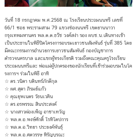
วันที่ 18 กรกฎาคม พ.ศ.2568 ณ โรงเรียนประถมนนทรี เลขที่
66/1 ซอย พระรามสาม 79 แขวงช่องนนทรี เขตยานนาวา
กรุงเทพมหานคร พล.ต.ต.ธว้ช วงศ์สง่า รอง ผบช.น.เดินทางเข้า
เป็นประธานในพิธีปิดโครงการอบรมเยาวชนสัมพันธ์ รุ่นที่ 385 โดย
มีคณะกรรมการอำนวยการเยาวชนสัมพันธ์ กองบัญชาการ
ตำรวจนครบาล และแขกผู้ทรงเกียรติ รวมถึงคณะคุณครูโรงเรียน
ประถมนนทรีและ พ่อแม่ผู้ปกครองของนักเรียนที่เข้าร่วมอบรมในโค
รงการฯ ร่วมในพิธี อาทิ
☆ ดร.วนิดา บดินทร์ภักดีกุล
☆ ผศ.สุดา ภิรมย์แก้ว
☆ คุณยุพเนตร วัธนเวคิน
☆ ดร.อรพรรณ สินประสงค์
☆ นางสาวผ่องเพ็ญ อาชาเทวัญ
☆ พล.ต.อ.พงษ์ศักดิ์ โรหิโตปการ
☆ พล.ต.อ.วิทยา ประยงค์พันธุ์
☆ พล.ต.อ.ศตวรรษ หิรัญบูรณะ