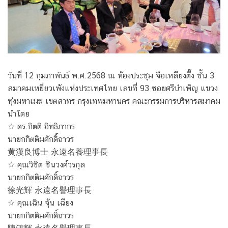
วันที่ 12 กุมภาพันธ์ พ.ศ.2568 ณ ห้องประชุม จือเหลียงตึ๊ง ชั้น 3
สมาคมเหยี่ยวเพ้งแห่งประเทศไทย เลขที่ 93 ซอยศรีบำเพ็ญ แขวง
ทุ่งมหาเมฆ เขตสาทร กรุงเทพมหานคร คณะกรรมการบริหารสมาคม
นำโดย
☆ ดร.กิตติ อิทธิภากร
นายกกิตติมศักดิ์ถาวร
黄漢良博士 永遠名養理事長
☆ คุณวิชิต ชินวงศ์วรกุล
นายกกิตติมศักดิ์ถาวร
徐光輝 永遠名譽理事長
☆ คุณเฉิน จุ้น เฉียง
นายกกิตติมศักดิ์ถาวร