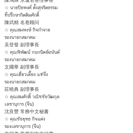
陳鴻輝 永遠名譽理事長
☆ นายปิยพงศ์ ตั้งสุจริตธรรม
ที่ปรึกษากิตติมศักดิ์
陳武精 名巷顾问
☆ คุณสมพงษ์ กิจกำจาย
รองนายกสมาคม
吴登發 副理事長
☆ คุณพิพัฒน์ กนกนิตย์อนันต์
รองนายกสมาคม
文國華 副理事長
☆ คุณเฮี่ยวเตี้ยง แซ่จึง
รองนายกสมาคม
莊曉典 副理事長
☆ คุณสมศักดิ์ วณิชชัยวัฒกุล
เลขานุการ (จีน)
沈良豐 常務中文秘書
☆ คุณชัยยุทธ กิจแต่ง
รองเลขานุการ (จีน)