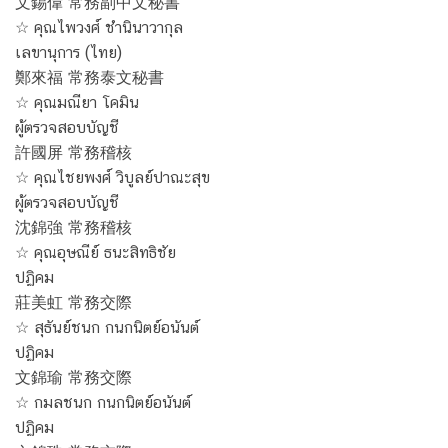
文錫偉 常務副中文秘書
☆ คุณไพวงศ์ ชำนินาวากุล
เลขานุการ (ไทย)
鄭來福 常務泰文秘書
☆ คุณมณียา โคมิน
ผู้ตรวจสอบบัญชี
許國屏 常務稽核
☆ คุณไชยพงศ์ วิบูลย์ปาณะสุข
ผู้ตรวจสอบบัญชี
沈錦強 常務稽核
☆ คุณอุษณีย์ ธนะสิทธิชัย
ปฏิคม
莊美虹 常務交際
☆ สุธันย์ชนก กนกนิตย์อนันต์
ปฏิคม
文錦瑜 常務交際
☆ กมลชนก กนกนิตย์อนันต์
ปฏิคม