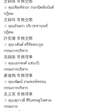
文錦珠 常務交際
☆ คุณพิมพ์ชนก กนกนิตย์อนันต์
ปฏิคม
文錦玲 常務交際
☆ คุณอัจฉรา บริเวชชานนท์
ปฏิคม
許奕珊 常務交際
☆ คุณวสันต์ ศรีรัชตระกูล
กรรมการบริหาร
吴鐵衞 常務理事
☆ คุณเอกพงศ์ แซ่แบ๊ะ
กรรมการบริหาร
麥逸鴨 常務理事
☆ คุณพัฒน์ งามพงษ์พรรณ
กรรมการบริหาร
吴义英 常務理事
☆ คุณสุภาวดี ศิริเศรษฐไพศาล
กรรมการ