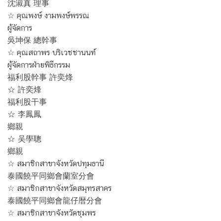
沈淑真 理事
☆ คุณพงษ์ งามพงษ์พรรณ
ผู้จัดการ
吳坤保 總幹事
☆ คุณสถาพร บริเวชชานนท์
ผู้จัดการฝ่ายพิธีกรรม
福利股幹事 許奕烽
☆ 許奕烽
福利股干事
☆ 李鳳鳳
鄉親
☆ 吴學聰
鄉親
☆ สมาชิกสาขาจังหวัดปทุมธานี
泰國饒平同鄉會蘭室分會
☆ สมาชิกสาขาจังหวัดสมุทรสาคร
泰國饒平同鄉會龍仔暦分會
☆ สมาชิกสาขาจังหวัดชุมพร