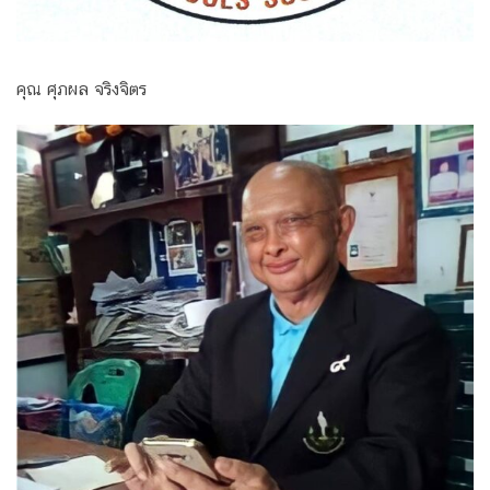
คุณ ศุภผล จริงจิตร