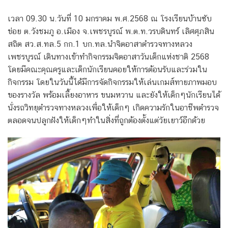
เวลา 09.30 น.วันที่ 10 มกราคม พ.ศ.2568 ณ โรงเรียนบ้านซับ
ข่อย ต.วังชมภู อ.เมือง จ.เพชรบูรณ์ พ.ต.ท.วรบดินทร์ เลิศศุภสิน
สถิต สว.ส.ทล.5 กก.1 บก.ทล.นำจิตอาสาตำรวจทางหลวง
เพชรบูรณ์ เดินทางเข้าทำกิจกรรมจิตอาสาวันเด็กแห่งชาติ 2568
โดยมีคณะคุณครูและเด็กนักเรียนคอยให้การต้อนรับและร่วมใน
กิจกรรม โดยในวันนี้ได้มีการจัดกิจกรรมให้เล่นเกมส์ทายภาพมอบ
ของรางวัล พร้อมเลี้ยงอาหาร ขนมหวาน และยังให้เด็กๆนักเรียนได้
นั่งรถวิทยุตำรวจทางหลวงเพื่อให้เด็กๆ เกิดความรักในอาชีพตำรวจ
ตลอดจนปลูกฝังให้เด็กๆทำในสิ่งที่ถูกต้องตั้งแต่วัยเยาว์อีกด้วย