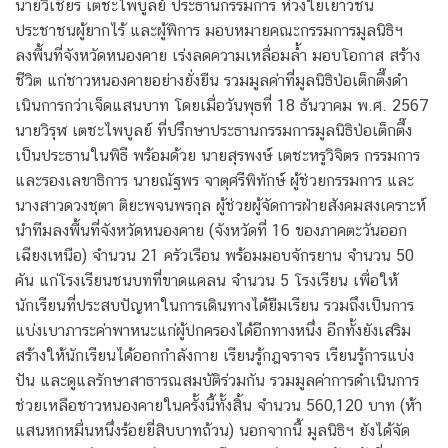
นายวิเชียร เตชะไพบูลย์ ประธานกรรมการ ห่วงใยเยาวชน
ประชาชนผู้ยากไร้ และผู้พิการ มอบหมายคณะกรรมการมูลนิธิฯ
ลงพื้นที่จังหวัดหนองคาย เร่งลดความเหลื่อมล้ำ มอบโอกาส สร้าง
ชีวิต แก่ชาวหนองคายอย่างยั่งยืน รวมมูลค่าที่มูลนิธิป่อเต็กตึ๊งดำ
เนินการกว่าเจ็ดแสนบาท โดยเมื่อวันพุธที่ 18 ธันวาคม พ.ศ. 2567
นายวิรุฬ เตชะไพบูลย์ ที่ปรึกษาประธานกรรมการมูลนิธิป่อเต็กตึ๊ง
เป็นประธานในพิธี พร้อมด้วย นายสุรพงษ์ เตชะหรูวิจิตร กรรมการ
และรองเลขาธิการ นายณัฐพร จาตุศรีพิทักษ์ ผู้ช่วยกรรมการ และ
นางสาวดวงชุตา ติยะพจนพรกุล ผู้ช่วยผู้จัดการฝ่ายสังคมสงเคราะห์
นำทีมลงพื้นที่จังหวัดหนองคาย (จังหวัดที่ 16 ของภาคตะวันออก
เฉียงเหนือ) จำนวน 21 ครัวเรือน พร้อมมอบจักรยาน จำนวน 50
คัน แก่โรงเรียนชนบทที่ขาดแคลน จำนวน 5 โรงเรียน เพื่อให้
นักเรียนที่ประสบปัญหาในการเดินทางได้ยืมเรียน รวมถึงเป็นการ
แบ่งเบาภาระค่าพาหนะแก่ผู้ปกครองได้อีกทางหนึ่ง อีกทั้งยังเสริม
สร้างให้นักเรียนได้ออกกำลังกาย เรียนรู้กฎจราจร เรียนรู้การแบ่ง
ปัน และดูแลรักษาสาธารณสมบัติร่วมกัน รวมมูลค่าการดำเนินการ
ช่วยเหลือชาวหนองคายในครั้งนี้ทั้งสิ้น จำนวน 560,120 บาท (ห้า
แสนหกหมื่นหนึ่งร้อยยี่สิบบาทถ้วน) นอกจากนี้ มูลนิธิฯ ยังได้จัด