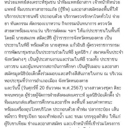
หน่วยแพทย์สงเคราะห์ชุมชน นำทีมแพทย์อาสาฯ เจ้าหน้าที่หน่วย
แพทย์ ทีมบรรเทาสาธารณภัย (กู้ชีพ) และอาสาสมัครลงพื้นที่ให้
บริการประชาชนฟรี ประกอบด้วย บริการตรวจรักษาโรคทั่วไป จ่าย
ยา ทันตกรรม คัดกรองเบาหวาน กิจกรรมนันทนาการ ตรวจวัด
สายตาพร้อมแจกแว่น บริการตัดผม ฯลฯ ให้แก่ประชาชนในพื้นที่
โดยมี นายสมภพ สมิตะสิริ ผู้ว่าราชการจังหวัดหนองคาย เป็น
ประธานในพิธี พร้อมด้วย นายสุรพล แก้วอินธิ ผู้ตรวจราชการกรม
การพัฒนาชุมชนเป็นประธานร่วมในพิธี มูลนิธิฯ / สมาคมจีนประจำ
จังหวัดต่างๆ เป็นผู้ประสานงานและร่วมในพิธี รวมทั้ง ประชาชน
เยาวชน และผู้แทนจากสถาบันการศึกษา เป็นผู้รับมอบ และอาสา
สมัครมูลนิธิป่อเต็กตึ๊งร่วมมอบและสร้างสีสันภายในงาน ณ บริเวณ
หอประชุมที่ว่าการอำเภอเมือง จังหวัดหนองคาย
และวันนี้ (วันศุกร์ที่ 20 ธันวาคม พ.ศ.2567) นางสาวดวงชุตา ติยะ
พจนพรกุล ผู้ช่วยผู้จัดการฝ่ายสังคมสงเคราะห์ มูลนิธิป่อเต็กตึ๊ง นำ
ทีมแผนกส่งเสริมการศึกษาและอาชีพ ลงพื้นที่ มอบค่าพาหนะ
พร้อมเครื่องอุปโภคบริโภค ประกอบด้วย ผ้าห่ม ปลากระป๋อง เส้น
หมี่ขาว ทิชชูเปียก รองเท้าฟองน้ำ และ ขนม บรรจุถุงผ้าดิบ ให้แก่
ผู้รับขาเทียม ช่างและอาสาสมัคร และเจ้าหน้าที่ที่เข้าร่วมโครงการ