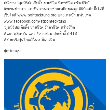
ปณิธาน “มูลนิธิป่อเต็กตึ๊ง ช่วยชีวิต รักษาชีวิต สร้างชีวิต”
ติดตามข่าวสาร และกิจกรรมการช่วยเหลือของมูลนิธิป่อเต็กตึ๊งได้ที่
เว็บไซต์ www.pohtecktung.org และเฟซบุ๊ก แฟนเพจ
www.facebook.com/atpohtecktung
“มูลนิธิป่อเต็กตึ๊ง ช่วยชีวิต รักษาชีวิต สร้างชีวิต”
#แอปพลิเคชัน และ #สายด่วน ป่อเต็กตึ๊ง1418
#ช่วยจริงอุ่นใจแม้ในนาทีฉุกเฉิน
ผู้สนับสนุน