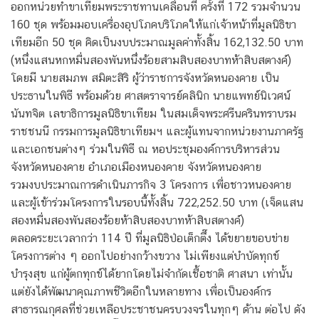
ออกหน่วยทำขาเทียมพระราชทานเคลื่อนที่ ครั้งที่ 172 รวมจำนวน
160 ชุด พร้อมมอบเครื่องอุปโภคบริโภคให้แก่เจ้าหน้าที่มูลนิธิขา
เทียมอีก 50 ชุด คิดเป็นงบประมาณมูลค่าทั้งสิ้น 162,132.50 บาท
(หนึ่งแสนหกหมื่นสองพันหนึ่งร้อยสามสิบสองบาทห้าสิบสตางค์)
โดยมี นายสมภพ สมิตะสิริ ผู้ว่าราชการจังหวัดหนองคาย เป็น
ประธานในพิธี พร้อมด้วย ศาสตราจารย์คลินิก นายแพทย์นิเวศน์
นันทจิต เลขาธิการมูลนิธิขาเทียม ในสมเด็จพระศรีนครินทราบรม
ราชชนนี กรรมการมูลนิธิขาเทียมฯ และผู้แทนจากหน่วยงานภาครัฐ
และเอกชนต่างๆ ร่วมในพิธี ณ หอประชุมองค์การบริหารส่วน
จังหวัดหนองคาย อำเภอเมืองหนองคาย จังหวัดหนองคาย
รวมงบประมาณการดำเนินภารกิจ 3 โครงการ เพื่อชาวหนองคาย
และผู้เข้าร่วมโครงการในรอบนี้ทั้งสิ้น 722,252.50 บาท (เจ็ดแสน
สองหมื่นสองพันสองร้อยห้าสิบสองบาทห้าสิบสตางค์)
ตลอดระยะเวลากว่า 114 ปี ที่มูลนิธิป่อเต็กตึ๊ง ได้ขยายขอบข่าย
โครงการต่าง ๆ ออกไปอย่างกว้างขวาง ไม่เพียงแต่บำบัดทุกข์
บำรุงสุข แก่ผู้ตกทุกข์ได้ยากโดยไม่จำกัดเชื้อชาติ ศาสนา เท่านั้น
แต่ยังได้พัฒนาคุณภาพชีวิตอีกในหลายทาง เพื่อเป็นองค์กร
สาธารณกุศลที่ช่วยเหลือประชาชนครบวงจรในทุกๆ ด้าน ต่อไป ดัง