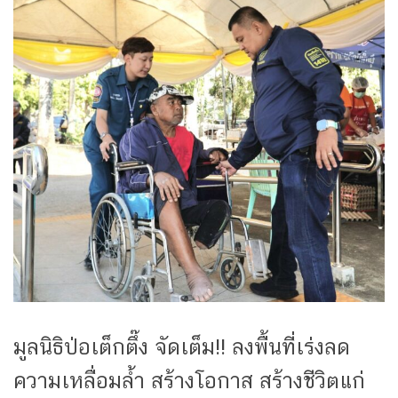
มูลนิธิป่อเต็กตึ๊ง จัดเต็ม!! ลงพื้นที่เร่งลด
ความเหลื่อมล้ำ สร้างโอกาส สร้างชีวิตแก่