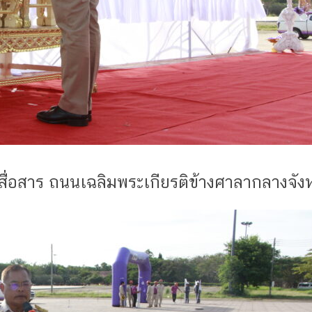
ยสื่อสาร ถนนเฉลิมพระเกียรติข้างศาลากลางจัง