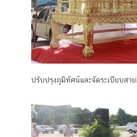
ปรับปรุงภูมิทัศน์และจัดระเบียบสา