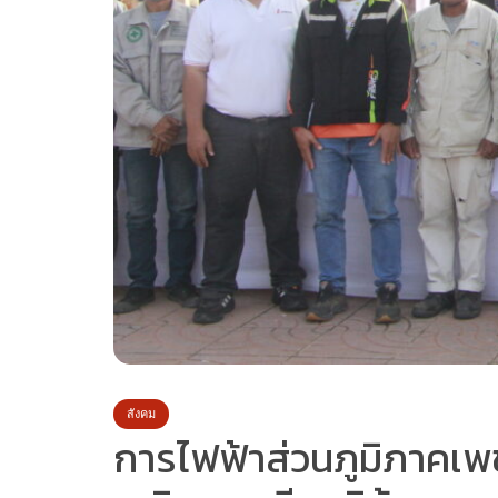
สังคม
การไฟฟ้าส่วนภูมิภาคเพช