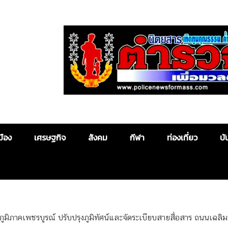
Police News
มือง
เศรษฐกิจ
สังคม
กีฬา
ท่องเที่ยว
บั
ูมิภาคเพชรบูรณ์ ปรับปรุงภูมิทัศน์และจัดระเบียบสายสื่อสาร ถนนเฉลิม