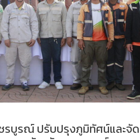
รบูรณ์ ปรับปรุงภูมิทัศน์และจั