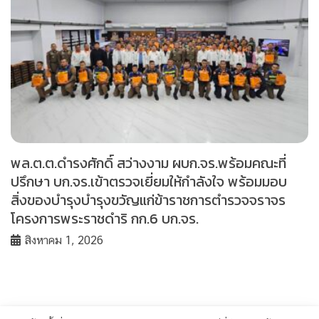
พล.ต.ต.ดำรงศักดิ์ สว่างงาม ผบก.จร.พร้อมคณะที่
ปรึกษา บก.จร.เข้าตรวจเยี่ยมให้กำลังใจ พร้อมมอบ
สิ่งของบำรุงบำรุงขวัญแก่ข้าราชการตำรวจจราจร
โครงการพระราชดำริ กก.6 บก.จร.
สิงหาคม 1, 2026