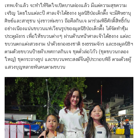
เทพเจ้าแล้ว จะทำให้จิตใจเปิดบานผ่องแล้ว มีแต่ความสุขความ
เจริญ โดยในแต่ละปี ศาลเจ้าไต้ฮงกง มูลนิธิป่อเต็กตึ๊ง จะมีศิษธานุ
ศิษย์และสาธุชน นุ่งขาวห่มขาว ถือศีลกินเจ มาร่วมพิธีศักดิ์สิทธิ์กัน
อย่างเนืองแน่นขบวนแห่เวียนรูปของมูลนิธิป่อเต็กตึ้ง ได้จัดทำซุ้ม
ประตูมังกร เพื่อให้ขบวนต่างๆ ผ่านด้านหน้าศาลเจ้าไต้ฮงกง แต่ละ
ขบวนตกแต่งสวยงาม นำด้วยกองธงชาติ ธงธรรมจักร และธงมูลนิธิฯ
ตามด้วยขบวนป้ายผ้าเทศกาลกินเจ ชุดตั่วล่อโก้ว (ชุดขบวนกลอง
ใหญ่) ชุดกระถางธูป และขบวนพระสงฆ์จีนผู้ประกอบพิธี ตามด้วยผู้
แสวงบุญหลายพันคนตามขบวน