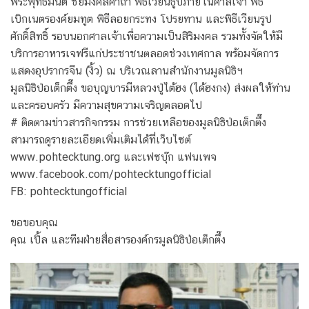
พระพุทธมนต์ ชัยมงคลคาถา พิธีเวียนธูปภายในศาลเจ้า พิธี
เบิกเนตรองค์ยมทูต พิธีลอยกระทง โปรยทาน และพิธีเวียนรูป
ศักดิ์สิทธิ์ รอบนอกศาลเจ้าเพื่อความเป็นสิริมงคล รวมทั้งจัดให้มี
บริการอาหารเจฟรีแก่ประชาชนตลอดช่วงเทศกาล พร้อมจัดการ
แสดงอุปรากรจีน (งิ้ว) ณ บริเวณลานสำนักงานมูลนิธิฯ
มูลนิธิป่อเต็กตึ๊ง ขอบุญบารมีหลวงปู่ไต้ฮง (ได้ฮงกง) ส่งผลให้ท่าน
และครอบครัว มีความสุขความเจริญตลอดไป
# ติดตามข่าวสารกิจกรรม การช่วยเหลือของมูลนิธิป่อเต็กตึ๊ง
สามารถดูรายละเอียดเพิ่มเติมได้ที่เว็บไซต์
www.pohtecktung.org และเฟซบุ๊ก แฟนเพจ
www.facebook.com/pohtecktungofficial
FB: pohtecktungofficial
ขอขอบคุณ
คุณ เปิ้ล และทีมฝ่ายสื่อสารองค์กรมูลนิธิป่อเต็กตึ๊ง