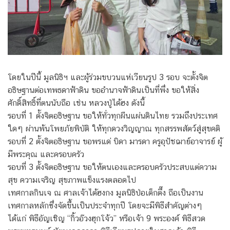
โดยในปีนี้ มูลนิธิฯ และผู้ร่วมขบวนแห่เวียนรูป 3 รอบ จะตั้งจิต
อธิษฐานต่อเทพธดาฟ้าดิน ขออำนาจฟ้าดินเป็นที่พึ่ง ขอให้สิ่ง
ศักดิ์สิทธิ์ที่ตนนับถือ เช่น หลวงปู่ได้ฮง ดังนี้
รอบที่ 1 ตั้งจิตอธิษฐาน ขอให้ทั่วทุกผืนแผ่นดินไทย รวมถึงประเทศ
ใดๆ ผ่านพ้นโพยภัยพิบัติ ให้ทุกดวงวิญญาณ ทุกสรรพสัตว์สู่สุขคติ
รอบที่ 2 ตั้งจิตอธิษฐาน ขอพรแด่ บิดา มารดา ครูอุปัชฌาย์อาจารย์ ผู้
มีพระคุณ และครอบครัว
รอบที่ 3 ตั้งจิตอธิษฐาน ขอให้ตนเองและครอบครัวประสบแต่ความ
สุข ความเจริญ สุขภาพแข็งแรงตลอดไป
เทศกาลกินเจ ณ ศาลเจ้าไต้ฮงกง มูลนิธิป่อเต็กตึ๊ง ถือเป็นงาน
เทศกาลหลักซึ่งจัดขึ้นเป็นประจำทุกปี โดยจะมีพิธีสำคัญต่างๆ
ได้แก่ พิธีอัญเชิญ “กิ้วอ๊วงฮุกโจ้ว” หรือเจ้า 9 พระองค์ พิธีสวด