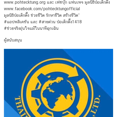
www.pohtecktung.org และ เฟซบุ๊ก แฟนเพจ มูลนิธิป่อเต็กตึ๊ง
www.facebook.com/pohtecktungofficial
มูลนิธิป่อเต็กตึ๊ง ช่วยชีวิต รักษาชีวิต สร้างชีวิต”
#แอปพลิเคชัน และ #สายด่วน ป่อเต็กตึ๊ง1418
#ช่วยจริงอุ่นใจแม้ในนาทีฉุกเฉิน
ผู้สนับสนุน