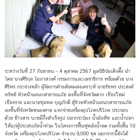
ระหว่างวันที่ 27 กันยายน – 4 ตุลาคม 2567 มูลนิธิป่อเต็กตึ๊ง นำ
โดย นางศิริกุล โอภาสวงศ์ กรรมการและเลขาธิการ พร้อมด้วย นาง
ศิริพร กระจ่างหล้า ผู้จัดการฝ่ายสังคมสงเคราะห์ นายรัชพร ประสงค์
ทรัพย์ หัวหน้าแผนกสาธารณภัย ลงพื้นที่จังหวัดตาก เชียงใหม่
เชียงราย และนายชุมพล บุญภักดี ผู้ช่วยหัวหน้าแผนกสาธารณภัย
ลงพื้นที่จังหวัดหนองคาย แจกจ่ายเครื่องอุปโภคบริโภค ประกอบ
ด้วย ข้าวสาร บะหมี่กึ่งสำเร็จรูป ปลากระป๋อง น้ำมันพืช และน้ำปลา
ให้แก่ผู้ประสบภัยน้ำท่วม ในโครงการฟื้นฟูหลังน้ำลด รวมทั้งสิ้น 10
จังหวัด เครื่องอุปโภคบริโภค จำนวน 9,000 ชุด นอกจากนี้ยังได้