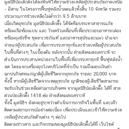
มูลนิธิป่อเต็กตึ๊งได้ลงพื้นที่ให้ความช่วยเหลือผู้ประสบภัยภาคเหนือ
– อีสาน ในโครงการฟื้นฟูหลังน้ำลดแล้วทั้งสิ้น 10 จังหวัด รวมงบ
ประมาณการช่วยเหลือไม่ต่ำกว่า 9.5 ล้านบาท
เมื่อเกิดอุทกภัย มูลนิธิป่อเต็กตึ๊ง ได้จัดทีมบรรเทาสาธารณภัย
พร้อมเรือท้องแบน และ โรงครัวเคลื่อนที่เพื่อประกอบอาหารกล่อง
พร้อมถุงยังชีพ ชุดยาเวชภัณฑ์ และอาหารสุนัขและแมว นำแจก
จ่ายแก่ผู้ประสบภัย เพื่อการบรรเทาทุกข์และช่วยเหลือผู้ประสบภัย
ในพื้นที่ต่างๆ ในเบื้องต้น หลังจากนั้น ฝ่ายสังคมสงเคราะห์ จะ
ดำเนินการประสานหน่วยงานในพื้นที่เพื่อบรรเทาทุกข์ ฟื้นฟูหลังน้ำ
ลด โดยแจกเครื่องอุปโภคบริโภคที่จำเป็น รวมถึงมอบเงินค่า
ฌาปนกิจศพแก่ญาติผู้เสียชีวิตจากอุทกภัย รายละ 20,000 บาท
ทั้งนี้ หากมีผู้เสียชีวิตจากเหตุอุทกภัย ญาติของผู้เสียชีวิตสามารถ
ขอรับเงินช่วยเหลือค่าฌาปนกิจศพ จากมูลนิธิป่อเต็กตึ๊ง ได้ที่ สาย
ด่วนป่อเต็กตึ๊ง 1418 ต่อ ฝ่ายสังคมสงเคราะห์
ทั้งนี้ มูลนิธิฯ ยังคงอยู่ระหว่างดำเนินการภารกิจในพื้นที่ และเฝ้า
ติดตามสถานการณ์อย่างต่อเนื่อง เพื่อประเมินและเข้าให้ความช่วย
เหลือผู้ประสบภัยด้านต่าง ๆ ต่อไป
ติดตามข่าวสาร และกิจกรรมของมูลนิธิป่อเต็กตึ๊งได้ที่ เว็บไซต์