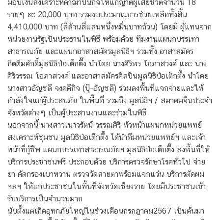
มอบเงินสงเคราะห์ค่าฌาปนกิจให้แก่ญาติผู้เสียชีวิตจำนวน 18
รายๆ ละ 20,000 บาท รวมงบประมาณการช่วยเหลือทั้งสิ้น
4,410,000 บาท (สี่ล้านสี่แสนหนึ่งหมื่นบาทถ้วน) โดยมี ผู้แทนจาก
หน่วยงานรัฐเป็นประธานในพิธี พร้อมด้วย ทีมงานแผนกบรรเทา
สาธารณภัย และแผนกอาสาสมัครมูลนิธิฯ รวมทั้ง อาสาสมัคร
กิตติมศักดิ์มูลนิธิป่อเต็กตึ๊ง นำโดย นางศิริพร โอภาสวงศ์ และ นาง
ศิริวรรณ โอภาสวงศ์ และอาสาสมัครศิลปินมูลนิธิป่อเต็กตึ๊ง นำโดย
นางสาวอัญชลี จงคดีกิจ (ปุ๊-อัญชลี) ร่วมลงพื้นที่แจกจ่ายและให้
กำลังใจแก่ผู้ประสบภัย ในพื้นที่ รวมถึง มูลนิธิฯ / สมาคมจีนประจำ
จังหวัดต่างๆ เป็นผู้ประสานงานและร่วมในพิธี
นอกจากนี้ นางสาวเนาวรัตน์ วรรณศิริ หัวหน้าแผนกหน่วยแพทย์
สงเคราะห์ชุมชน มูลนิธิป่อเต็กตึ๊ง ได้นำทีมหน่วยแพทย์ฯ และเจ้า
หน้าที่กู้ชีพ แผนกบรรเทาสาธารณภัยฯ มูลนิธิป่อเต็กตึ๊ง ลงพื้นที่ให้
บริการประชาชนฟรี ประกอบด้วย บริการตรวจรักษาโรคทั่วไป จ่าย
ยา คัดกรองเบาหวาน ตรวจวัดสายตาพร้อมแจกแว่น บริการตัดผม
ฯลฯ ให้แก่ประชาชนในพื้นที่จังหวัดเชียงราย โดยมีประชาชนเข้า
รับบริการเป็นจำนวนมาก
นับตั้งแต่เกิดอุทกภัยใหญ่ในช่วงเดือนกรกฎาคม2567 เป็นต้นมา