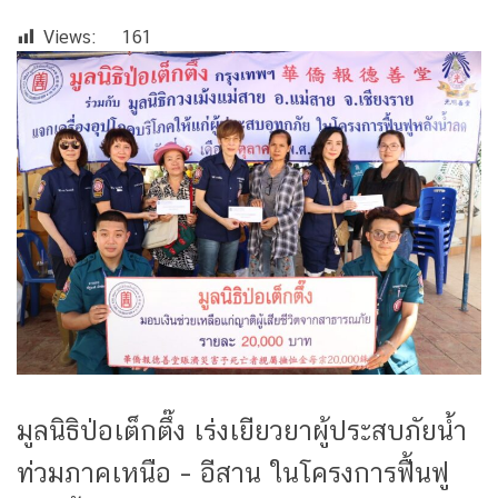
Views:
161
มูลนิธิป่อเต็กตึ๊ง เร่งเยียวยาผู้ประสบภัยน้ำ
ท่วมภาคเหนือ – อีสาน ในโครงการฟื้นฟู