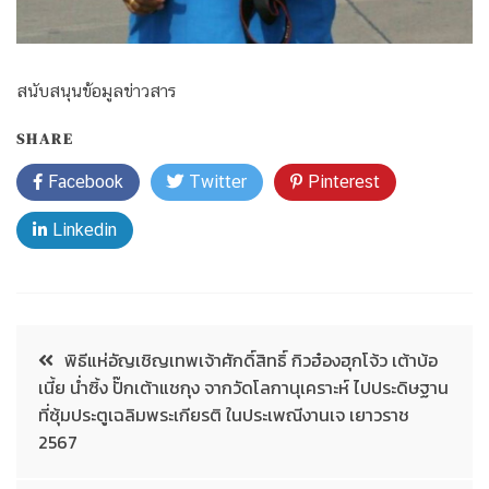
สนับสนุนข้อมูลข่าวสาร
SHARE
Facebook
Twitter
Pinterest
Linkedin
พิธีแห่อัญเชิญเทพเจ้าศักดิ์สิทธิ์ กิวฮ๋องฮุกโจ้ว เต้าบ้อ
เนี้ย น่ำซิ้ง ปั๊กเต้าแชกุง จากวัดโลกานุเคราะห์ ไปประดิษฐาน
ที่ซุ้มประตูเฉลิมพระเกียรติ ในประเพณีงานเจ เยาวราช
2567