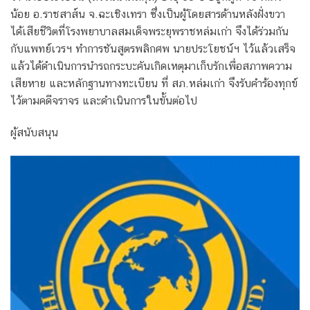
น้อย อ.ราชสาส์น จ.ฉะเชิงเทรา ซึ่งเป็นผู้โดยสารด้านหลังฝั่งขวา
ได้เสียชีวิตที่โรงพยาบาลสมเด็จพระยุพราชหล่มเก่า จึงได้ร่วมกัน
กับแพทย์เวรฯ ทำการชันสูตรพลิกศพ นายประโยชน์ฯ ไว้แล้วเสร็จ
แล้วได้ดำเนินการนำรถกระบะคันเกิดเหตุมาเก็บรักเพื่อสภาพความ
เสียหาย และหลักฐานทางทะเบียน ที่ สภ.หล่มเก่า จึงรับคำร้องทุกข์
ไว้ตามคดีจราจร และดำเนินการในขั้นต่อไป
ผู้สนับสนุน