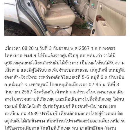
เมื่อเวลา 08:20 น.วันที่ 3 กันยายน พ ศ.2567 ร.ต.ท.พงศธร
โลหะบาล พงส.ฯ ได้รับแจ้งจากศูนย์วิทยุ สภ.หล่มเก่า ว่าได้มี
อุบัติเหตุรถยนต์เสียหลักชนต้นไม้ข้างทาง เป็นเหตุให้รถได้รับความ
เสียหาย และมีผู้ได้รับบาดเจ็บจำนวนหลายราย เหตุเกิดที่ ถนนภูหิน
ร่องกล้า-โจะโหวะ ระหว่างหลักกิโลเมตรที่ 5-6 หมู่ที่ 6 ต.บ้านเนิน
อ.หล่มเก่า จ.เพชรบูรณ์ โดยเหตุเกิดเมื่อเวลา 07:45 น.วันที่ 3
กันยายน 2567 จึงพร้อมกับเจ้าพนักงานตำรวจในปกครองออกเดิน
ทางไปตรวจสถานที่เกิดเหตุ และเมื่อเดินทางไปถึงที่เกิดเหตุ ได้พบ
รถยนต์ ยี่ห้อโตโยต้า รุ่นฟอร์จูนเนอร์ สีบรอนซ์-เงิน หมายเลข
ทะเบียน กฉ 4539 ปราจีนบุรี เสียหลักชนตกลงไปอยู่ข้างถนน ติด
อยู่กับต้นไม้สักข้างทาง หันหน้ารถไปทางทิศตะวันออกเฉียงเหนือ รถ
ได้รับความเสียหาย โดยในที่เกิดเหตุ พบ นายสิทธิโชค (สงวน