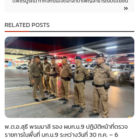
(เพชรบูรณ์) ทำกิจกรรมจิตอาสาบำเพ็ญสาธารณประโยชน์
RELATED POSTS
พ.ต.อ.สุธี พรมมาลี รอง ผบก.น.9 ปฏิบัติหน้าที่ตรวจ
ราชการในพื้นที่ บก.น.9 ระหว่างวันที่ 30 ก.ค. – 6