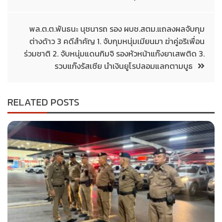
พล.ต.ต.พันธนะ นุชนารถ รอง ผบช.สตม.แถลงผลจับกุม
ต่างด้าว 3 คดีสำคัญ 1. จับกุมหนุ่มเมียนมา ฆ่าคู่อริเพื่อน
ร่วมชาติ 2. จับหนุ่มแดนกิมจิ รองหัวหน้าแก๊งยาเสพติด 3.
รวบแก๊งรัสเซีย นำเงินยูโรปลอมแลกตามบูธ
RELATED POSTS