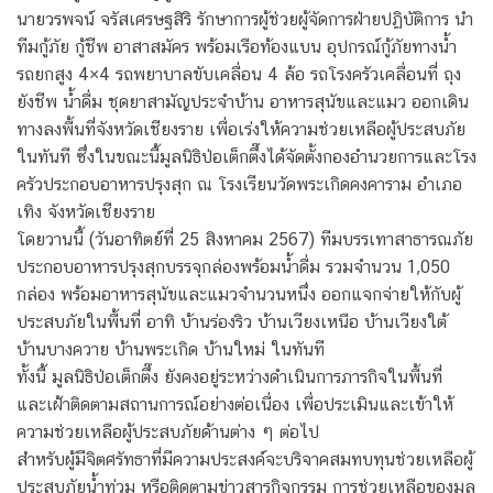
นายวรพจน์ จรัสเศรษฐสิริ รักษาการผู้ช่วยผู้จัดการฝ่ายปฏิบัติการ นำ
ทีมกู้ภัย กู้ชีพ อาสาสมัคร พร้อมเรือท้องแบน อุปกรณ์กู้ภัยทางน้ำ
รถยกสูง 4×4 รถพยาบาลขับเคลื่อน 4 ล้อ รถโรงครัวเคลื่อนที่ ถุง
ยังชีพ น้ำดื่ม ชุดยาสามัญประจำบ้าน อาหารสุนัขและแมว ออกเดิน
ทางลงพื้นที่จังหวัดเชียงราย เพื่อเร่งให้ความช่วยเหลือผู้ประสบภัย
ในทันที ซึ่งในขณะนี้มูลนิธิป่อเต็กตึ๊งได้จัดตั้งกองอำนวยการและโรง
ครัวประกอบอาหารปรุงสุก ณ โรงเรียนวัดพระเกิดคงคาราม อำเภอ
เทิง จังหวัดเชียงราย
โดยวานนี้ (วันอาทิตย์ที่ 25 สิงหาคม 2567) ทีมบรรเทาสาธารณภัย
ประกอบอาหารปรุงสุกบรรจุกล่องพร้อมน้ำดื่ม รวมจำนวน 1,050
กล่อง พร้อมอาหารสุนัขและแมวจำนวนหนึ่ง ออกแจกจ่ายให้กับผู้
ประสบภัยในพื้นที่ อาทิ บ้านร่องริว บ้านเวียงเหนือ บ้านเวียงใต้
บ้านบางควาย บ้านพระเกิด บ้านใหม่ ในทันที
ทั้งนี้ มูลนิธิป่อเต็กตึ๊ง ยังคงอยู่ระหว่างดำเนินการภารกิจในพื้นที่
และเฝ้าติดตามสถานการณ์อย่างต่อเนื่อง เพื่อประเมินและเข้าให้
ความช่วยเหลือผู้ประสบภัยด้านต่าง ๆ ต่อไป
สำหรับผู้มีจิตศรัทธาที่มีความประสงค์จะบริจาคสมทบทุนช่วยเหลือผู้
ประสบภัยน้ำท่วม หรือติดตามข่าวสารกิจกรรม การช่วยเหลือของมูล