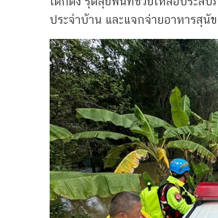
เต็กตึ๊ง รุดลุยพื้นที่ช่วยเหลือประ
ประจำบ้าน และแจกจ่ายอาหารสุนัขแ