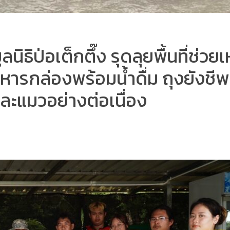
ิธิป่อเต็กตึ๊ง รุดลุยพื้นที่ช่ว
หารกล่องพร้อมน้ำดื่ม ถุงยังชี
ละแมวอย่างต่อเนื่อง