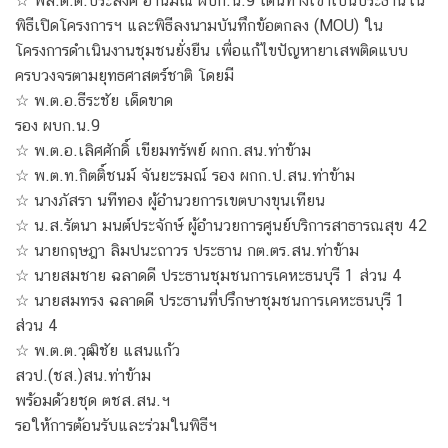
☆ พล.ต.ต.ประสงค์ อานมณี ผบก.น.9 เดินทางเข้าเป็นประธานใน
พิธีเปิดโครงการฯ และพิธีลงนามบันทึกข้อตกลง (MOU) ใน
โครงการดำเนินงานชุมชนยั่งยืน เพื่อแก้ไขปัญหายาเสพติดแบบ
ครบวงจรตามยุทธศาสตร์ชาติ โดยมี
☆ พ.ต.อ.ธีระชัย เด็ดขาด
รอง ผบก.น.9
☆ พ.ต.อ.เลิศศักดิ์ เขียมทรัพย์ ผกก.สน.ท่าข้าม
☆ พ.ต.ท.กิตติ์ชนม์ จันยะรมณ์ รอง ผกก.ป.สน.ท่าข้าม
☆ นางภัสรา นทีทอง ผู้อำนวยการเขตบางขุนเทียน
☆ น.ส.รัตนา มนต์ประจักษ์ ผู้อำนวยการศูนย์บริการสาธารณสุข 42
☆ นายกฤษฎา ลิมปนะถาวร ประธาน กต.ตร.สน.ท่าข้าม
☆ นายสมชาย ฉลาดดี ประธานชุมชนการเคหะธนบุรี 1 ส่วน 4
☆ นายสมทรง ฉลาดดี ประธานที่ปรึกษาชุมชนการเคหะธนบุรี 1
ส่วน 4
☆ พ.ต.ต.วุฒิชัย แสนแก้ว
สวป.(ชส.)สน.ท่าข้าม
พร้อมด้วยชุด ตชส.สน.ฯ
รอให้การต้อนรับและร่วมในพิธีฯ