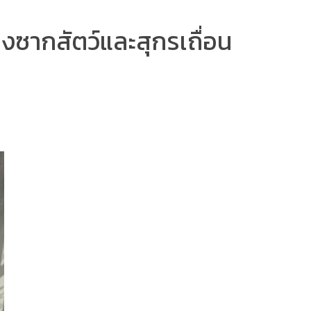
างซากสัตว์และสุกรเถื่อน