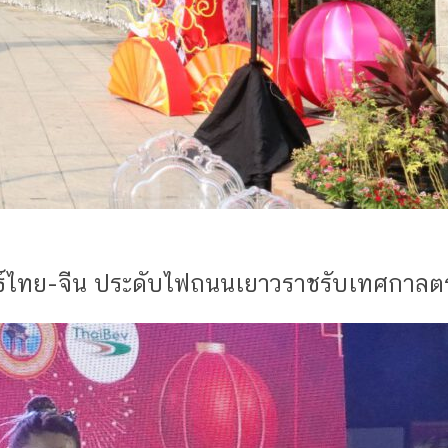
ธ์ไทย-จีน ประดับไฟถนนเยาวราชรับเทศกาลตร