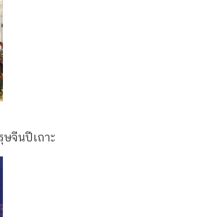
ุษจีนปีเถาะ