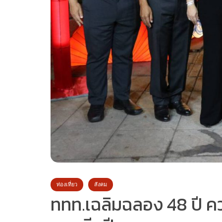
ท่องเที่ยว
สังคม
ททท.เฉลิมฉลอง 48 ปี ค