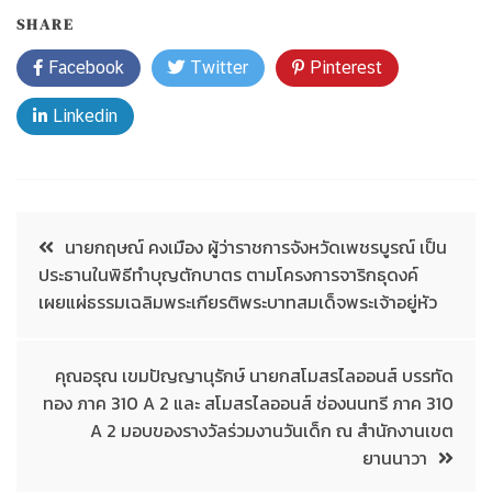
SHARE
Facebook
Twitter
Pinterest
Linkedin
นายกฤษณ์ คงเมือง ผู้ว่าราชการจังหวัดเพชรบูรณ์ เป็น
ประธานในพิธีทำบุญตักบาตร ตามโครงการจาริกธุดงค์
เผยแผ่ธรรมเฉลิมพระเกียรติพระบาทสมเด็จพระเจ้าอยู่หัว
คุณอรุณ​ เขม​ปัญญา​นุ​รักษ์ นายกสโมสร​ไลออ​น​ส์​ บรรทัด​
ทอง​ ภาค​ 310​ A 2​ และ สโมสร​ไลออ​น​ส์​ ช่องนนทรี ภาค 310​
A 2​ มอบของรางวัลร่วมงานวันเด็ก ณ สำนักงานเขต
ยานนาวา