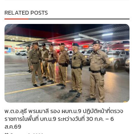
RELATED POSTS
พ.ต.อ.สุธี พรมมาลี รอง ผบก.น.9 ปฏิบัติหน้าที่ตรวจ
ราชการในพื้นที่ บก.น.9 ระหว่างวันที่ 30 ก.ค. – 6
ส.ค.69