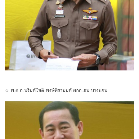
☆ พ.ต.อ.นรินท์โชติ พงษ์พิธานนท์ ผกก.สน.บางบอน