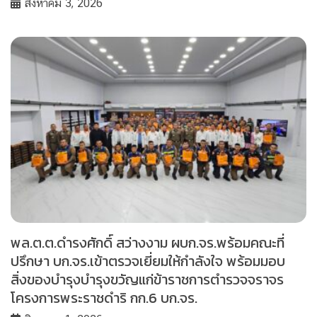
สิงหาคม 3, 2026
พล.ต.ต.ดำรงศักดิ์ สว่างงาม ผบก.จร.พร้อมคณะที่
ปรึกษา บก.จร.เข้าตรวจเยี่ยมให้กำลังใจ พร้อมมอบ
สิ่งของบำรุงบำรุงขวัญแก่ข้าราชการตำรวจจราจร
โครงการพระราชดำริ กก.6 บก.จร.