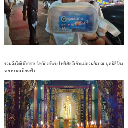
รวมถึงได้เข้ากราบไหว้องค์พระโพธิสัตว์เจ้าแม่กวนอิม ณ มูลนิธิโรง
พยาบาลเทียนฟ้า