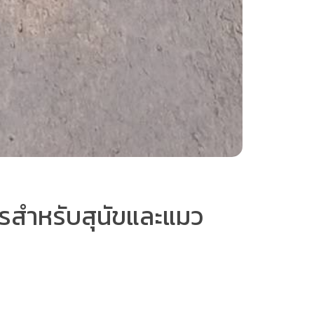
ารสำหรับสุนัขและแมว