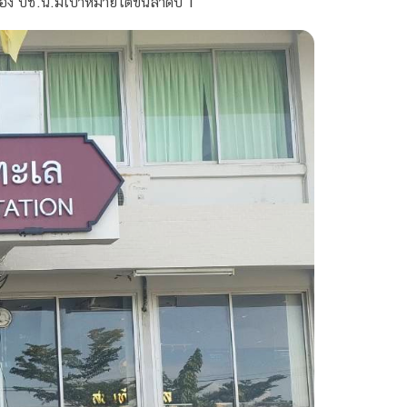
ง บช.น.มีเป้าหมายไต่ขึ้นลำดับ 1