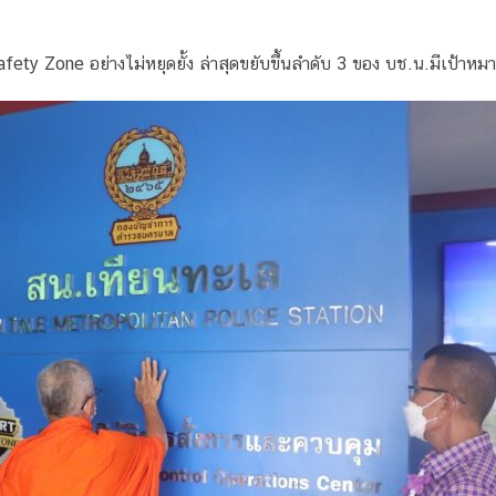
y Zone อย่างไม่หยุดยั้ง ล่าสุดขยับขึ้นลำดับ 3 ของ บช.น.มีเป้าหมาย