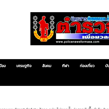
Police News
มือง
เศรษฐกิจ
สังคม
กีฬา
ท่องเที่ยว
บั