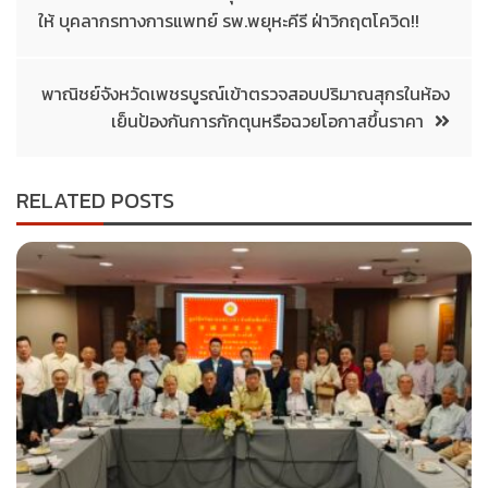
ให้ บุคลากรทางการแพทย์ รพ.พยุหะคีรี ฝ่าวิกฤตโควิด!!
พาณิชย์จังหวัดเพชรบูรณ์เข้าตรวจสอบปริมาณสุกรในห้อง
เย็นป้องกันการกักตุนหรือฉวยโอกาสขึ้นราคา
RELATED POSTS