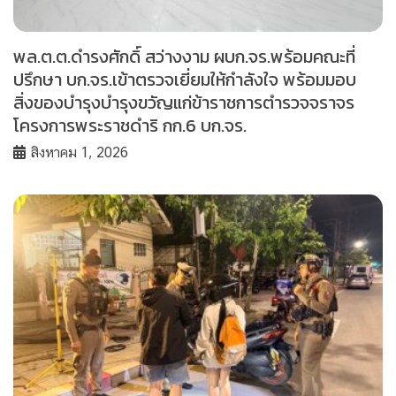
พล.ต.ต.ดำรงศักดิ์ สว่างงาม ผบก.จร.พร้อมคณะที่
ปรึกษา บก.จร.เข้าตรวจเยี่ยมให้กำลังใจ พร้อมมอบ
สิ่งของบำรุงบำรุงขวัญแก่ข้าราชการตำรวจจราจร
โครงการพระราชดำริ กก.6 บก.จร.
สิงหาคม 1, 2026