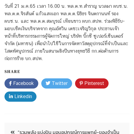
วันที่ 21 ม.ค.65 เวลา 16.00 น. พล.ต.ท.สำราญ นวลมา ผบช.น.
พล.ต.ต.จิรสันต์ แก้วแสงเอก พล.ต.ต.นิธิธร จินตกานนท์ รอง
ผบช.น. และ พล.ต.ต.สมบูรณ์ เทียนขาว ผบก.สปพ. ร่วมพิธีรับ-
มอบเช็คเงินบริจาคจาก คุณอัศวิน เตชะเจริญวิกุล ประธานเจ้า
หน้าที่บริหารกรรมการผู้จัดการใหญ่ บริษัท บิ๊กซี ซูเปอร์เซ็นเตอร์
จำกัด (มหาชน) เพื่อนำไปใช้ในการจัดหาวัสดุอุปกรณ์ที่จำเป็นและ
โสตทัศนูปกรณ์ ภายในสนามยิงปืนทางยุทธวิธี กก.ต่อต้านการ
ก่อการร้าย บก.สปพ.
SHARE
Facebook
Twitter
Pinterest
Linkedin
“รวมพลัง แบ่งปัน มอบอุปกรณ์การแพทย์-ของจำเป็น