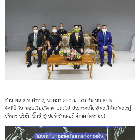
ท่าน พล.ต.ท.สำราญ นวลมา ผบช.น. ร่วมกับ บก.สปพ.
จัดพิธี รับ-มอบเงินบริจาค และโล่ ประกาศเกียรติคุณให้แก่คณะผู้
บริหาร บริษัท บิ๊กซี ซูเปอร์เซ็นเตอร์ จำกัด (มหาชน)