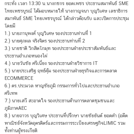
กระทั่ง เวลา 13:30 น.นางกชกร ยอดเพชร ประธานสมาพันธ์ SME
ไทยเพชรบูรณ์ ได้มอบหมายให้ นางกาญจนา บุญวิเศษ เลขาธิการ
สมาพันธ์ SME ไทยเพชรบูรณ์ ได้กล่าวต้อนรับ และเปิดการประชุม
โดยมี
1.) นายภานุพงศ์ บุญวิเศษ รองประธานท่านที่ 1
2.) นายศุภผล จริงจิตร รองประธานท่านที่ 2
3.) นายชาติ วิกสิตโกมุท รองประธานฝ่ายประชาสัมพันธ์และ
ประธานอำเภอหนองไผ่
4.) นายวันชัย ศรีเนี่ยง รองประธานฝ่ายวิชาการ IT
5.) นายประเสริฐ ฤทธ์คุ้ม รองประธานฝ่ายธุรกิจและการตลาด
ECOMMERCE
6.) ดร.ประมวล หาญชัยภูมิ กรรมการทั่วไปและประธานอำเภอ
ศรีเทพ
7.) นายเสวี สะอาดใจ รองประธานด้านการตลาดชุมชนและ
ภูมิภาคAEC
8.) นายถาวร บุญวิเศษ ประธานที่ปรึกษา นายชัยยันต์ ยอดคำ (อดีต
พาณิชย์จังหวัดอุตรดิตร์และกรรมการระเบียงเศรษฐกิจLIMIC รวม
ทั้งท่านผู้ทรงเกียติ