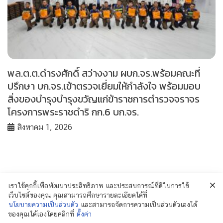
พล.ต.ต.ดำรงศักดิ์ สว่างงาม ผบก.จร.พร้อมคณะที่
ปรึกษา บก.จร.เข้าตรวจเยี่ยมให้กำลังใจ พร้อมมอบ
สิ่งของบำรุงบำรุงขวัญแก่ข้าราชการตำรวจจราจร
โครงการพระราชดำริ กก.6 บก.จร.
สิงหาคม 1, 2026
เราใช้คุกกี้เพื่อพัฒนาประสิทธิภาพ และประสบการณ์ที่ดีในการใช้
เว็บไซต์ของคุณ คุณสามารถศึกษารายละเอียดได้ที่
นโยบายความเป็นส่วนตัว
และสามารถจัดการความเป็นส่วนตัวเองได้
ของคุณได้เองโดยคลิกที่
ตั้งค่า
© 2018 Policenewsformass.com. All Rights