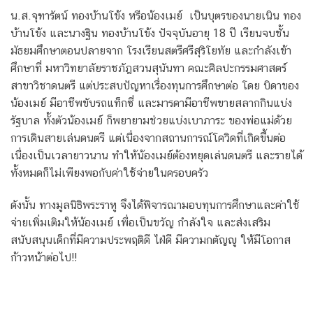
น.ส.จุฑารัตน์ ทองบ้านโข้ง หรือน้องเมย์ เป็นบุตรของนายเนิน ทอง
บ้านโข้ง และนางฐิน ทองบ้านโข้ง ปัจจุบันอายุ 18 ปี เรียนจบชั้น
มัธยมศึกษาตอนปลายจาก โรงเรียนสตรีศรีสุริโยทัย และกำลังเข้า
ศึกษาที่ มหาวิทยาลัยราชภัฎสวนสุนันทา คณะศิลปะกรรมศาสตร์
สาขาวิชาดนตรี แต่ประสบปัญหาเรื่องทุนการศึกษาต่อ โดย บิดาของ
น้องเมย์ มีอาชีพขับรถแท็กซี่ และมารดามีอาชีพขายสลากกินแบ่ง
รัฐบาล ทั้งตัวน้องเมย์ ก็พยายามช่วยแบ่งเบาภาระ ของพ่อแม่ด้วย
การเดินสายเล่นดนตรี แต่เนื่องจากสถานการณ์โควิดที่เกิดขึ้นต่อ
เนื่องเป็นเวลายาวนาน ทำให้น้องเมย์ต้องหยุดเล่นดนตรี และรายได้
ทั้งหมดก็ไม่เพียงพอกับค่าใช้จ่ายในครอบครัว
ดังนั้น ทางมูลนิธิพระราหู จึงได้พิจารณามอบทุนการศึกษาและค่าใช้
จ่ายเพิ่มเติมให้น้องเมย์ เพื่อเป็นขวัญ กำลังใจ และส่งเสริม
สนับสนุนเด็กที่มีความประพฤติดี ไฝ่ดี มีความกตัญญู ให้มีโอกาส
ก้าวหน้าต่อไป!!