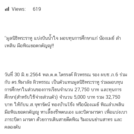
Views:
619
“มูลนิธิพระราหู แบ่งปันน้ำใจ มอบทุนการศึกษาแก่ น้องเมย์ ลำ
เพลิน มือพิณยอดกตัญญู!!
วันที่ 30 มิ.ย.2564 พล.ต.ต.ไตรรงค์ ผิวพรรณ รอง ผบช.ภ.6 ร่วม
กับ ดร.หิมาลัย ผิวพรรณ เป็นตัวแทนมูลนิธิพระราหู ร่วมมอบทุน
การศึกษาในส่วนของการเรียนจำนวน 27,750 บาท และทุนการ
ศึกษา(สำหรับใช้จ่ายส่วนตัว) จำนวน 5,000 บาท รวม 32,750
บาท ให้กับน.ส.จุฑารัตน์ ทองบ้านโข้ง หรือน้องเมย์ พิณลำเพลิน
มือพิณยอดกตัญญู หาเลี้ยงชีพตนเอง และบิดามารดา เพื่อแบ่งเบา
ภาระบิดา มารดา ด้วยการเดินสายดีดพิณ ริมถนนย่านสาทร และ
คลองตัน