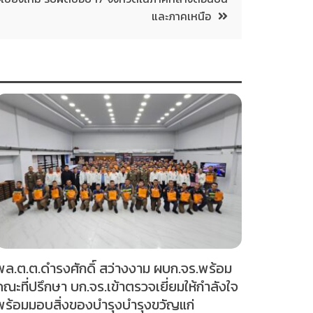
และภาคเหนือ
พล.ต.ต.ดำรงศักดิ์ สว่างงาม ผบก.จร.พร้อม
คณะที่ปรึกษา บก.จร.เข้าตรวจเยี่ยมให้กำลังใจ
พร้อมมอบสิ่งของบำรุงบำรุงขวัญแก่