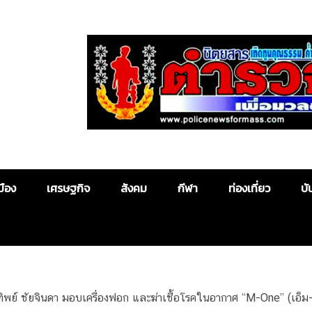
Police News
มือง
เศรษฐกิจ
สังคม
กีฬา
ท่องเที่ยว
บั
ทิพย์ ชัยจินดา มอบเครื่องฟอก และฆ่าเชื้อโรคในอากาศ “M-One” (เอ็ม-