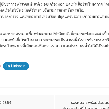
ีตผู้บัญชาการ ตำรวจแห่งชาติ มอบเครื่องฟอก และฆ่าเชื้อโรคในอากาศ “
ือโทวิชัย มนัสศิริวิทยา เจ้ากรมการแพทย์ทหารเรือ,
ยาบาลตำรวจ และพลอากาศโทธนวิตต สกุลแสงประภา เจ้ากรมการแพทย
โรงพยาบาลสนาม เครื่องฟอกอากาศ M-One ตัวนี้สามารถฟอกและฆ่าเชื้อ
ื่องฟอก และฆ่าเชื้อโรคในอากาศ จะสามารถเป็นส่วนหนึ่งในการช่วยบรรเท
นักรบในชุดขาวที่เสียสละเพื่อพวกเรามาก และประชาชนทั่วไปได้เป็นอย่าง
Linkedin
ปี 2564
รองผบ.ตร.พร้อมด้วยผ
ประธานเปิดทึ่ทำการบก.สอท.