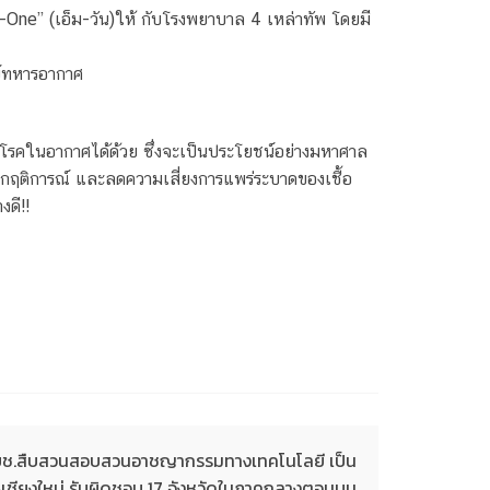
M-One” (เอ็ม-วัน)ให้ กับโรงพยาบาล 4 เหล่าทัพ โดยมี
์ทหารอากาศ
โรคในอากาศได้ด้วย ซึ่งจะเป็นประโยชน์อย่างมหาศาล
าวิกฤติการณ์ และลดความเสี่ยงการแพร่ระบาดของเชื้อ
ดี!!
บช.สืบสวนสอบสวนอาชญากรรมทางเทคโนโลยี เป็น
4เชียงใหม่ รับผิดชอบ 17 จังหวัดในภาคกลางตอนบน