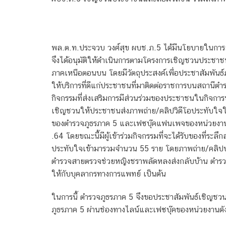
พล.ต.ท.ประจวบ วงศ์สุข ผบช.ภ.5 ได้มีนโยบายในการยกร
จึงได้อนุมัติให้ดำเนินการตามโครงการเชิญชวนประชาชนส
ภาคเหนือตอนบน โดยมีวัตถุประสงค์เพื่อประชาสัมพันธ์ภ
ให้บริการที่ดีแก่ประชาชนที่มาติดต่อราชการบนสถานีตำ
กิจกรรมที่ส่งเสริมการมีส่วนร่วมของประชาชนในกิจกา
เชิญชวนให้ประชาชนส่งภาพถ่าย/คลิปวิดีโอประทับใจใน
ของตำรวจภูธรภาค 5 และเฟซบุ๊คแฟนเพจของหน่วยงานตำ
.64 โดยขณะนี้มีผู้เข้าร่วมกิจกรรมที่จะได้รับของที่ระ
ประทับใจเข้ามารวมจำนวน 55 ราย โดยภาพถ่าย/คลิปปร
ตำรวจสายตรวจช่วยหญิงชราพลัดหลงส่งกลับบ้าน ตำรวจ
ให้กับบุคลากรทางการแพทย์ เป็นต้น
ในการนี้ ตำรวจภูธรภาค 5 จึงขอประชาสัมพันธ์เชิญชว
ภูธรภาค 5 ผ่านช่องทางไลน์และเฟซบุ๊คของหน่วยงานดัง