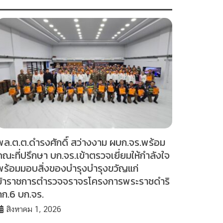
พล.ต.ต.ดำรงศักดิ์ สว่างงาม ผบก.จร.พร้อม
คณะที่ปรึกษา บก.จร.เข้าตรวจเยี่ยมให้กำลังใจ
พร้อมมอบสิ่งของบำรุงบำรุงขวัญแก่
ข้าราชการตำรวจจราจรโครงการพระราชดำริ
กก.6 บก.จร.
สิงหาคม 1, 2026