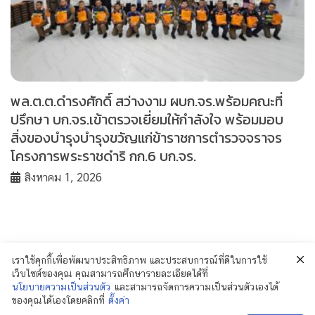
พล.ต.ต.ดำรงศักดิ์ สว่างงาม ผบก.จร.พร้อมคณะที่
ปรึกษา บก.จร.เข้าตรวจเยี่ยมให้กำลังใจ พร้อมมอบ
สิ่งของบำรุงบำรุงขวัญแก่ข้าราชการตำรวจจราจร
โครงการพระราชดำริ กก.6 บก.จร.
สิงหาคม 1, 2026
เราใช้คุกกี้เพื่อพัฒนาประสิทธิภาพ และประสบการณ์ที่ดีในการใช้
เว็บไซต์ของคุณ คุณสามารถศึกษารายละเอียดได้ที่
นโยบายความเป็นส่วนตัว
และสามารถจัดการความเป็นส่วนตัวเองได้
ของคุณได้เองโดยคลิกที่
ตั้งค่า
© 2018 Policenewsformass.com. All Rights