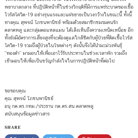
พยาบาลกลาง ที่ปฏิบัติหน้าที่ในช่วงวิกฤติที่มีการแพร่ระบาดของเชื้อ
ไวรัสโควิด-19 อย่างรุนแรงและแผ่ขยายเป็นวงกว้างในขณะนี้ ทั้งนี้
ทางคุณ สุพจน์ โภชนพานิชย์ พร้อมด้วยสมาชิกชมรมคนรัก
ตลาดพลู และกลุ่มตอแหลแมน ได้เล็งเห็นถึงความเหน็ดเหนื่อย อีก
ทั้งยังมีอัตราการเสี่ยงสูงที่จะต้องดูแลใกล้ชิดกับผู้ป่วยที่ติดเชื้อไวรัส
โควิด-19 รวมถึงผู้ป่วยในโรคต่างๆ ดังนั้นจึงได้นำมะม่วงพันธุ์
“ทองดำ” มามอบให้เพื่อเอาไว้รับประทานในช่วงเวลาพัก รวมถึง
เข้ามอบให้เพื่อเป็นขวัญกำลังใจในการปฏิบัติหน้าที่ต่อไป
ขอขอบคุณ
คุณ สุพจน์ โภชนพานิชย์
อนุ กต.ตร.กทม./ประธาน กต.ตร.สน.ตลาดพลู
สนับสนุนข้อมูลข่าวสาร
SHARE