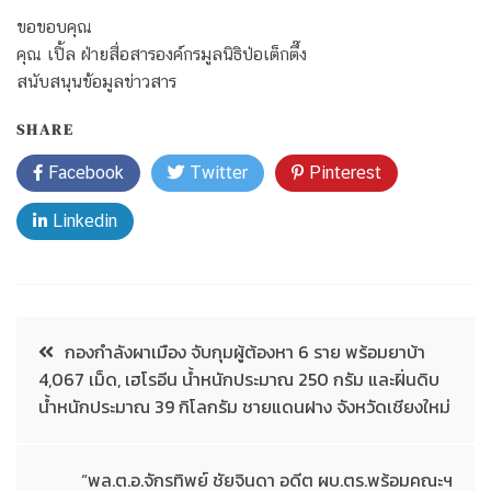
ขอขอบคุณ
คุณ เปิ้ล ฝ่ายสื่อสารองค์กรมูลนิธิป่อเต็กตึ๊ง
สนับสนุนข้อมูลข่าวสาร
SHARE
Facebook
Twitter
Pinterest
Linkedin
กองกำลังผาเมือง จับกุมผู้ต้องหา 6 ราย พร้อมยาบ้า
4,067 เม็ด, เฮโรอีน น้ำหนักประมาณ 250 กรัม และฝิ่นดิบ
น้ำหนักประมาณ 39 กิโลกรัม ชายแดนฝาง จังหวัดเชียงใหม่
“พล.ต.อ.จักรทิพย์ ชัยจินดา อดีต ผบ.ตร.พร้อมคณะฯ