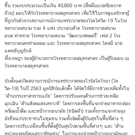
ชิ้น รวมงบประมาณเป็นเงิน 40,800 บาท (สี่หมื่นแปดร้อยบาท
ถ้วน) มอบให้กับโรงพยาบาลสมุทรสาคร เพื่อใช้ในการดูแลรักษาผู้
ที่ถูกกักตัวจากสถานการณ์การแพร่ระบาดของโรคโควิด-19 ในโรง
พยาบาลสนาม รวม 4 แห่ง ประกอบด้วย โรงพยาบาลสนาม
อบต.ท่าทราย โรงพยาบาลสนาม “วัฒนาแฟคตอรี่” เฟส 2 โรง
พยาบาลนครท่าฉลอม และ โรงพยาบาลสมุทรสาคร โดยมี นาย
แพทย์บุญรักษ์
พึ่งเจษฎา รองผู้อำนวยการโรงพยาบาลสมุทรสาคร เป็นผู้รับมอบ ณ
โรงพยาบาลสมุทรสาคร
.
นับตั้งแต่เกิดสถานการณ์การแพร่ระบาดของไวรัสโคโรนา (โค
วิด-19) ในปี 2563 มูลนิธิป่อเต็กตึ๊ง ได้จัดให้มีการช่วยเหลือทั้งใน
“ด้านบรรเทาสาธารณภัย” โดยการปรับแผนด้านการช่วยเหลือ
ฉุกเฉิน “ด้านสังคมสงเคราะห์” โดยการลงพื้นที่แจกจ่ายอาหารกล่อง
พร้อมน้ำดื่ม และหน้ากากอนามัย (ชนิดผ้า) รวมทั้งการแจกจ่ายถุง
ยังชีพแก่ประชาชนในชุมชน รวมทั้งจัดตั้งตู้ปันสุขในพื้นที่ต่าง ๆ
โดยการปรับเปลี่ยนพื้นที่ตั้งตู้ปันสุขไปตามพื้นที่ต่างๆ และ “ด้าน
หน่วยแพทย์สงเคราะห์ชุมชน” ในการแจกจ่ายหน้ากากอนามัยและ