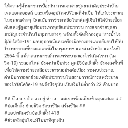
ให้ความรู้ด้านการการป้องกัน การแจกจ่ายชุดยาสามัญประจำบ้าน
เจลแอลกอฮอล์ และเครื่องอุปโภคบริโภคที่จำเป็น ให้แก่ประชาชน
ในชุมชนต่างๆ โดยเน้นการช่วยเหลือในกลุ่มผู้เจ็บไข้ได้ป่วยเบื้อง
ต้นและผู้สูงอายุเพื่อบรรเทาทุกข์แก่ประชาชน การแจกจ่ายชุดยา
สามัญประจำบ้านในชุมชนต่างๆ พร้อมทั้งจัดตั้งกองทุน “ธารน้ำใจ
สู้ภัยโควิด-19” มอบอุปกรณ์และเครื่องมือทางการแพทย์มอบให้กับ
โรงพยาบาลที่ขาดแคลนทั้งในกรุงเทพฯ และต่างจังหวัด และในปี
2564 นี้ แม้ว่าสถานการณ์การแพร่ระบาดของไวรัสโคโรนา (โค
วิด-19) ระลอกใหม่ ยังคงน่าเป็นห่วง มูลนิธิป่อเต็กตึ๊ง ยังคงลงพื้นที่
เพื่อให้ความช่วยเหลือประชาชนอย่างต่อเนื่อง รวมงบประมาณ
ดำเนินการออกช่วยเหลือประชาชนในสถานการณ์การแพร่ระบาด
ของไวรัสโควิด-19 จนถึงปัจจุบัน เป็นเงินไม่ต่ำกว่า 22 ล้านบาท
.
## ถึ ง จ ะ ต้ อ ง อ ยู่ ห่ า ง …แต่เราพร้อมเคียงข้างคุณเสมอ ##
#ป่อเต็กตึ๊ง ช่วยชีวิต รักษาชีวิต สร้างชีวิต ##
#แอปพลิเคชันป่อเต็กตึ๊ง1418
#ช่วยจริงอุ่นใจแม้ในนาทีฉุกเฉิน