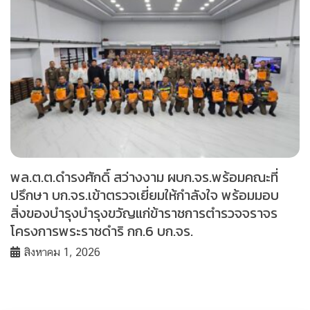
พล.ต.ต.ดำรงศักดิ์ สว่างงาม ผบก.จร.พร้อมคณะที่
ปรึกษา บก.จร.เข้าตรวจเยี่ยมให้กำลังใจ พร้อมมอบ
สิ่งของบำรุงบำรุงขวัญแก่ข้าราชการตำรวจจราจร
โครงการพระราชดำริ กก.6 บก.จร.
สิงหาคม 1, 2026