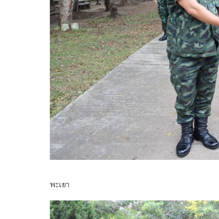
พะเยา