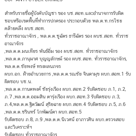
สำหรับรายชื่อผู้บังคับบัญชา ของ บช.สอท.และอำนาจการรับผิด
ชอบหรือเขตพื้นที่ทำการปกครอง ประกอบด้วย พล.ต.ท.กรไชย
คล้ายคลึง ผบช.สอท.
ทั่วราชอาณาจักร , พล.ต.ต.ชูฉัตร ธารีฉัตร รอง ผบช.สอท. ทั่วราช
อาณาจักร
,พล.ต.ต.มนเทียร พันธ์อิ่ม รอง ผบช.สอท. ทั่วราชอาณาจักร
,พล.ต.ต.ภานุมาศ บุญญลักษม์ รอง ผบช.สอท. ทั่วราชอาณาจักร,
พล.ต.ต.ชัยพงษ์ ทรงผลนภจร
ผบก.อก. ฝ้ายอำนวยการ ,พล.ต.ต.รณชัย จินดามุข ผบก.สอท.1 รับ
ผิดชอบ บช.น.
,พล.ต.ต.กานตพงศ์ ชัยรุ่งเรือง ผบก.สอท.2 รับผิดชอบ ภ.1, ภ.2,
ภ.7 ,พล.ต.ต.ออมสิน ตารุ่งเรือง ผบก.สอท.3 รับผิดชอบ ภ.3,
ภ.4,พล.ต.ต.ฐิตวัฒน์ สุริยฉาย ผบก.สอท.4 รับผิดชอบ ภ.5, ภ.6
,พล.ต.ต.ชรินทร์ โกพัฒน์ตา ผบก.สอท.5
รับผิดชอบ ภ.8, ภ.9 ,พล.ต.ต.นิเวศน์ อาภาวศิน ผบก.ตรวจสอบ
และวิเคราะห์ฯ
รับผิดชอบ ทั่วราชอาณาจักร