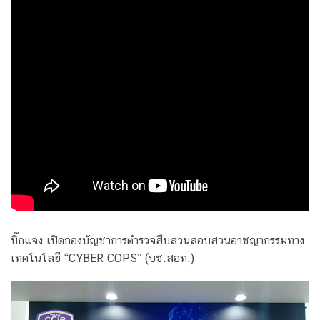
บิ๊กแจง เปิดกองบัญชาการตำรวจสืบสวนสอบสวนอาชญากรรมทาง
เทคโนโลยี “CYBER COPS” (บช.สอท.)