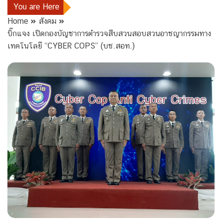
You are Here
Home
สังคม
บิ๊กแจง เปิดกองบัญชาการตำรวจสืบสวนสอบสวนอาชญากรรมทาง
เทคโนโลยี “CYBER COPS” (บช.สอท.)