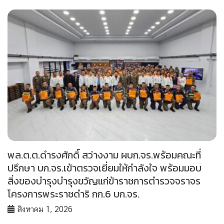
พล.ต.ต.ดำรงศักดิ์ สว่างงาม ผบก.จร.พร้อมคณะที่
ปรึกษา บก.จร.เข้าตรวจเยี่ยมให้กำลังใจ พร้อมมอบ
สิ่งของบำรุงบำรุงขวัญแก่ข้าราชการตำรวจจราจร
โครงการพระราชดำริ กก.6 บก.จร.
สิงหาคม 1, 2026