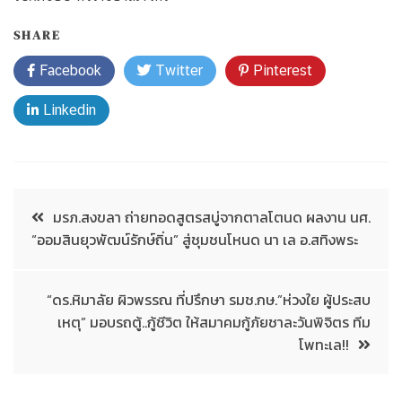
SHARE
Facebook
Twitter
Pinterest
Linkedin
มรภ.สงขลา ถ่ายทอดสูตรสบู่จากตาลโตนด ผลงาน นศ.
“ออมสินยุวพัฒน์รักษ์ถิ่น” สู่ชุมชนโหนด นา เล อ.สทิงพระ
“ดร.หิมาลัย ผิวพรรณ ที่ปรึกษา รมช.กษ.”ห่วงใย ผู้ประสบ
เหตุ” มอบรถตู้..กู้ชีวิต ให้สมาคมกู้ภัยชาละวันพิจิตร ทีม
โพทะเล!!