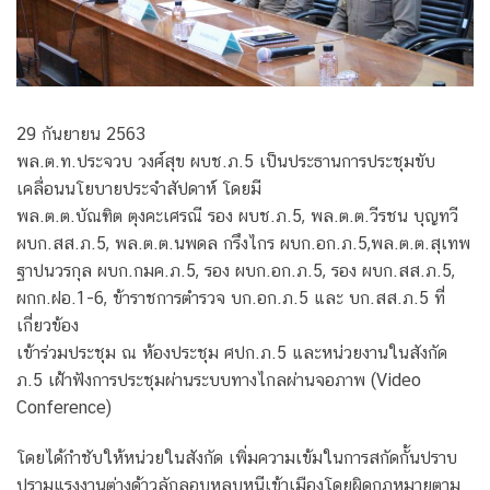
29 กันยายน 2563
พล.ต.ท.ประจวบ วงศ์สุข ผบช.ภ.5 เป็นประธานการประชุมขับ
เคลื่อนนโยบายประจำสัปดาห์ โดยมี
พล.ต.ต.บัณฑิต ตุงคะเศรณี รอง ผบช.ภ.5, พล.ต.ต.วีรชน บุญทวี
ผบก.สส.ภ.5, พล.ต.ต.นพดล กรึงไกร ผบก.อก.ภ.5,พล.ต.ต.สุเทพ
ฐาปนวรกุล ผบก.กมค.ภ.5, รอง ผบก.อก.ภ.5, รอง ผบก.สส.ภ.5,
ผกก.ฝอ.1-6, ข้าราชการตำรวจ บก.อก.ภ.5 และ บก.สส.ภ.5 ที่
เกี่ยวข้อง
เข้าร่วมประชุม ณ ห้องประชุม ศปก.ภ.5 และหน่วยงานในสังกัด
ภ.5 เฝ้าฟังการประชุมผ่านระบบทางไกลผ่านจอภาพ (Video
Conference)
โดยได้กำชับให้หน่วยในสังกัด เพิ่มความเข้มในการสกัดกั้นปราบ
ปรามแรงงานต่างด้าวลักลอบหลบหนีเข้าเมืองโดยผิดกฎหมายตาม