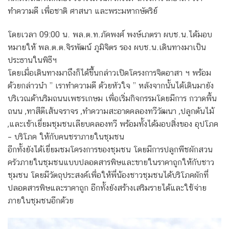
ทำความดี เพื่อชาติ ศาสนา และพระมหากษัตริย์
โดยเวลา 09:00 น. พล.ต.ท.ภัคพงศ์ พงษ์เภตรา ผบช.น.ได้มอบ
หมายให้ พล.ต.ต.จิรพัฒน์ ภูมิจิตร รอง ผบช.น.เดินทางมาเป็น
ประธานในพิธีฯ
โดยเมื่อเดินทางมาถึงก็ได้ขึ้นกล่าวเปิดโครงการจิตอาสา ฯ พร้อม
ด้วยกล่าวนำ ” เราทำความดี ด้วยหัวใจ ” หลังจากนั้นได้เดินมายัง
บริเวณด้านริมถนนเพชรเกษม เพื่อเริ่มกิจกรรมโดยมีการ กวาดพื้น
ถนน ,ทาสีตีเส้นจราจร ,ทำความสะอาดคลองทวีวัฒนา ,ปลูกต้นไม้
,และเข้าเยี่ยมชุมชนเลียบคลองทวี พร้อมทั้งได้มอบสิ่งของ อุปโภค
– บริโภค ให้กับคนชราภายในชุมชน
อีกทั้งยังได้เยี่ยมชมโครงการของชุมชน โดยมีการปลูกพืชผักสวน
ครัวภายในชุมชนแบบปลอดสารพิษและขายในราคาถูกให้กับชาว
ชุมชน โดยมีวัตถุประสงค์เพื่อให้พี่น้องชาวชุมชนได้บริโภคผักที่
ปลอดสารพิษและราคาถูก อีกทั้งยังสร้างเสริมรายได้และใช้จ่าย
ภายในชุมชนอีกด้วย