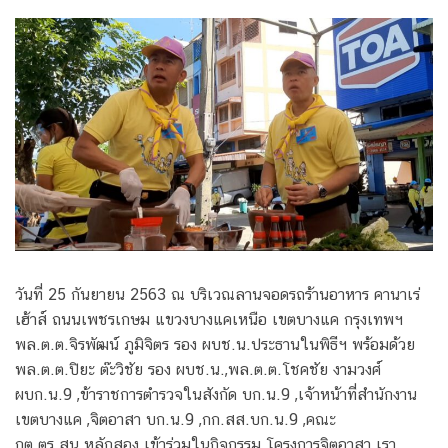
วันที่ 25 กันยายน 2563 ณ บริเวณลานจอดรถร้านอาหาร คานาเร่
เฮ้าส์ ถนนเพชรเกษม แขวงบางแคเหนือ เขตบางแค กรุงเทพฯ
พล.ต.ต.จิรพัฒน์ ภูมิจิตร รอง ผบช.น.ประธานในพิธีฯ พร้อมด้วย
พล.ต.ต.ปิยะ ต๊ะวิชัย รอง ผบช.น.,พล.ต.ต.โชคชัย งามวงศ์
ผบก.น.9 ,ข้าราชการตำรวจในสังกัด บก.น.9 ,เจ้าหน้าที่สำนักงาน
เขตบางแค ,จิตอาสา บก.น.9 ,กก.สส.บก.น.9 ,คณะ
กต.ตร.สน.หลักสอง เข้าร่วมในกิจกรรม โครงการจิตอาสา เรา