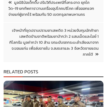
มูลนิธิป่อเต็กตึ๊ง ปรับวิถีประเพณีทิ้งกระจาด ยุคโค
วิด-19 ยกทัพคาราวานเครื่องอุปโภคบริโภค เพื่อออกแจก
จ่ายแก่ผู้ยากไร้ พร้อมกัน 50 เขตกรุงเทพมหานคร
เจ้าหน้าที่ชุดปราบปรามยาเสพติด 3 หน่วยจับกุมนักค้ายา
เสพติดข้ามชาติพร้อมยาบ้ากว่า 2 แสนเม็ดและไอซ์ 1
กิโลกรัม มูลค่ากว่า 10 ล้าน ขณะขับรถกระบะลำเลียงมาจาก
จ.ขอนแก่น เพื่อส่งขายใน จ.สงขลาและ 3 จังหวัดชายแดน
ภาคใต้
RELATED POSTS