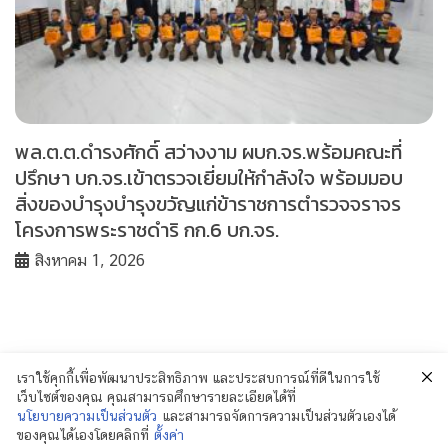
พล.ต.ต.ดำรงศักดิ์ สว่างงาม ผบก.จร.พร้อมคณะที่
ปรึกษา บก.จร.เข้าตรวจเยี่ยมให้กำลังใจ พร้อมมอบ
สิ่งของบำรุงบำรุงขวัญแก่ข้าราชการตำรวจจราจร
โครงการพระราชดำริ กก.6 บก.จร.
สิงหาคม 1, 2026
เราใช้คุกกี้เพื่อพัฒนาประสิทธิภาพ และประสบการณ์ที่ดีในการใช้
เว็บไซต์ของคุณ คุณสามารถศึกษารายละเอียดได้ที่
นโยบายความเป็นส่วนตัว
และสามารถจัดการความเป็นส่วนตัวเองได้
ของคุณได้เองโดยคลิกที่
ตั้งค่า
© 2018 Policenewsformass.com. All Rights