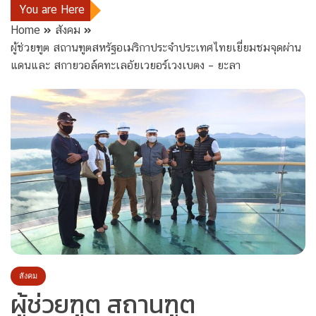
You are Here
Home
สังคม
ผู้ช่วยฑูต สถานฑูตสหรัฐอเมริกาประจำประเทศไทยเยี่ยมชมจุดผ่าน
แดนและ สกายวอล์คทะเลอัยเวยอร์เวงเบตง – ยะลา
สังคม
ผู้ช่วยฑูต สถานฑูต