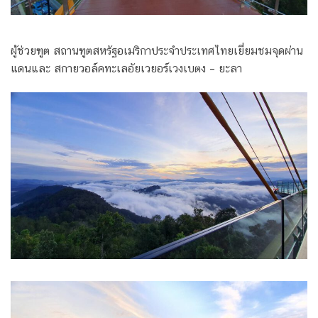
ผู้ช่วยฑูต สถานฑูตสหรัฐอเมริกาประจำประเทศไทยเยี่ยมชมจุดผ่าน
แดนและ สกายวอล์คทะเลอัยเวยอร์เวงเบตง – ยะลา