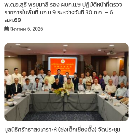
พ.ต.อ.สุธี พรมมาลี รอง ผบก.น.9 ปฏิบัติหน้าที่ตรวจ
ราชการในพื้นที่ บก.น.9 ระหว่างวันที่ 30 ก.ค. – 6
ส.ค.69
สิงหาคม 6, 2026
มูลนิธิศรัทธาสงเคราะห์ (ช่งเต็กเซี่ยงตึ๊ง) จัดประชุม