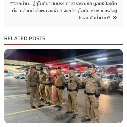
*“จากน่าน… สู่สุโขทัย” ทีมบรรเทาสาธารณภัย มูลนิธิป่อเต็ก
ตึ๊ง เคลื่อนกำลังพล ลงพื้นที่ จังหวัดสุโขทัย เร่งช่วยเหลือผู้
ประสบภัยน้ำท่วม*
RELATED POSTS