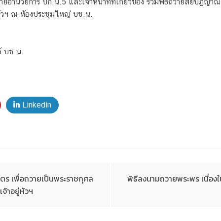
ำนวยการ บก.น.5 และเจ้าหน้าที่ที่เกี่ยวข้อง ร่วมพิธีถวายสัย์ปฏิญาณเ
ัวฯ ณ ห้องประชุมใหญ่ บช.น.
์ บช.น.
Linkedin
ตร เพื่อถวายเป็นพระราชกุศล
พิธีลงนามถวายพระพร เนื่อง
้าอยู่หัวฯ