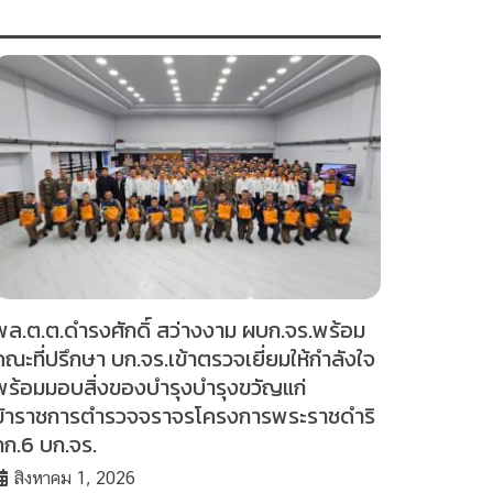
พล.ต.ต.ดำรงศักดิ์ สว่างงาม ผบก.จร.พร้อม
คณะที่ปรึกษา บก.จร.เข้าตรวจเยี่ยมให้กำลังใจ
พร้อมมอบสิ่งของบำรุงบำรุงขวัญแก่
ข้าราชการตำรวจจราจรโครงการพระราชดำริ
กก.6 บก.จร.
สิงหาคม 1, 2026