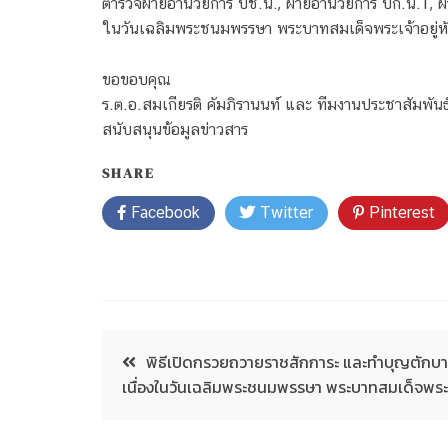
ตำรวจฝ่ายอำนวยการ บช.น., ฝ่ายอำนวยการ บก.น.1, ฝ่ายอ
ในวันเฉลิมพระชนมพรรษา พระบาทสมเด็จพระเจ้าอยู่ห
ขอขอบคุณ
ร.ต.อ.สมเกียรติ คัมภิรานนท์ และ ทีมงานประชาสัมพันธ
สนับสนุนข้อมูลข่าวสาร
SHARE
Facebook
Twitter
Pinterest
พิธีเปิดกรวยถวายราชสักการะ และทำบุญตักบา
เนื่องในวันเฉลิมพระชนมพรรษา พระบาทสมเด็จพระเจ