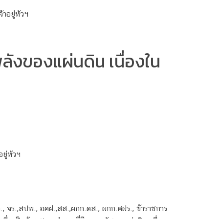
ลังของแผ่นดิน เนื่องใน
ยู่หัวฯ
, จร.,สปพ., อคฝ.,สส.,ผกก.ดส., ผกก.ศฝร., ข้าราชการ