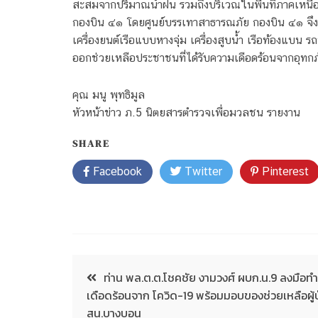
สะสมจากปริมาณน้ำฝน รวมถึงบริเวณในพื้นที่ภาคเหนือบา
กองบิน ๔๑ โดยศูนย์บรรเทาสาธารณภัย กองบิน ๔๑ จึงได
เครื่องยนต์เรือแบบหางจุ่ม เครื่องสูบน้ำ เรือท้องแ
ออกช่วยเหลือประชาชนที่ได้รับความเดือดร้อนจากอุทกภั
คุณ มนู พุทธิมูล
หัวหน้าข่าว ภ.5 นิตยสารตำรวจเพื่อมวลชน รายงาน
SHARE
Facebook
Twitter
Pinterest
ท่าน พล.ต.ต.โชคชัย งามวงศ์ ผบก.น.9 ลงมือทำ
เดือดร้อนจาก โควิด-19 พร้อมมอบของช่วยเหลือผู้ป่
สน.บางบอน