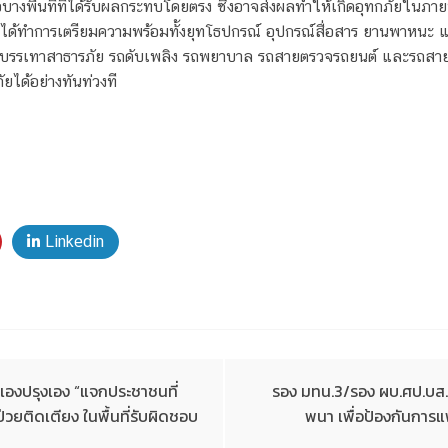
งพื้นที่ที่ได้รับผลกระทบโดยตรง ซึ่งอาจส่งผลทำให้เกิดอุทกภัยในภาย
้ทำการเตรียมความพร้อมทั้งยุทโธปกรณ์ อุปกรณ์สื่อสาร ยานพาหนะ และบ
บน รถบรรเทาสาธารภัย รถดับเพลิง รถพยาบาล รถสายตรวจรถยนต์ และรถสา
ยได้อย่างทันท่วงที
Linkedin
เองปรุงเอง “แจกประชาชนที่
รอง มทน.3/รอง ผบ.ศป.บส.
วยติดเตียง ในพื้นที่รับผิดชอบ
พนา เพื่อป้องกันการแ