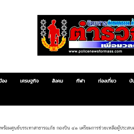
Police News
มือง
เศรษฐกิจ
สังคม
กีฬา
ท่องเที่ยว
บั
ร้อมศูนย์บรรเทาสาธารณภัย กองบิน ๔๑ เตรียมการช่วยเหลือผู้ประสบอ