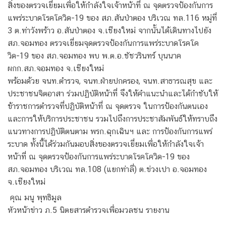
สิ่งของตรวจเยี่ยมเพื่อให้กำลังใจเจ้าหน้าที่ ณ จุดตรวจป้องกันการ
แพร่ระบาดโรคโควิด-19 ของ สภ.สันป่าตอง บริเวณ ทล.116 หมู่ที่
3 ต.ท่าวังพร้าว อ.สันป่าตอง จ.เชียงใหม่ จากนั้นได้เดินทางไปยัง
สภ.จอมทอง ตรวจเยี่ยมจุดตรวจป้องกันการแพร่ระบาดโรคโค
วิด-19 ของ สภ.จอมทอง พบ พ.ต.อ.ชัชวรินทร์ บุนนาค
ผกก.สภ.จอมทอง จ.เชียงใหม่
พร้อมด้วย จนท.ตำรวจ, จนท.ฝ่ายปกครอง, จนท.สาธารณสุข และ
ประชาชนจิตอาสา ร่วมปฏิบัติหน้าที่ จึงให้คำแนะนำและได้กำชับให้
ข้าราชการตำรวจที่ปฏิบัติหน้าที่ ณ จุดตรวจ ในการป้องกันตนเอง
และการให้บริการประชาชน รวมไปถึงการประชาสัมพันธ์ให้ทราบถึง
แนวทางการปฏิบัติตนตาม พรก.ฉุกเฉินฯ และ การป้องกันการแพร่
ระบาด ทั้งนี้ได้ร่วมกันมอบสิ่งของตรวจเยี่ยมเพื่อให้กำลังใจเจ้า
หน้าที่ ณ จุดตรวจป้องกันการแพร่ระบาดโรคโควิด-19 ของ
สภ.จอมทอง บริเวณ ทล.108 (แยกท่าลี่)​ ต.ข่วงเปา อ.จอมทอง
จ.เชียงใหม่
คุณ มนู พุทธิมูล
หัวหน้าข่าว ภ.5 นิตยสารตำรวจเพื่อมวลชน รายงาน