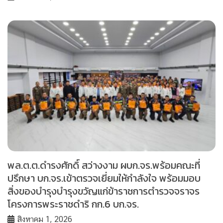
พล.ต.ต.ดำรงศักดิ์ สว่างงาม ผบก.จร.พร้อมคณะที่
ปรึกษา บก.จร.เข้าตรวจเยี่ยมให้กำลังใจ พร้อมมอบ
สิ่งของบำรุงบำรุงขวัญแก่ข้าราชการตำรวจจราจร
โครงการพระราชดำริ กก.6 บก.จร.
สิงหาคม 1, 2026