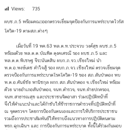
Views:
735
ผบช.ภ.5 พร้อมคณะออกตรวจเยี่ยมจุดป้องกันการแพร่ระบาดไวรัส
โควิด-19 ตามสภ.ต่างๆ
เมื่อวันที่ 19 พค.63 พล.ต.ท.ประจวบ วงศ์สุข ผบช.ภ.5
พร้อมด้วย พล.ต.ต.บัณฑิต ตุงคเศรณี รอง ผบช.ภ.5 และ
พล.ต.ต.พิเชษฐ จีระนันตสิน ผบก.ภ.จว.เชียงใหม่ นำ
พ.ต.อ.พงษ์เดช คำใจสู้ รอง ผบก.ภ.จว.เชียงใหม่ ตรวจเยี่ยมจุด
ตรวจป้องกันการแพร่ระบาดโรคโควิด-19 ของ สภ.สันป่าตอง พบ
พ.ต.อ.ศันย์ชัย พานิชกุล ผกก.สภ.สันป่าตอง จ.เชียงใหม่ พร้อม
ด้วย นายอำเภอสันป่าตอง, จนท.ตำรวจ, จนท.ฝ่ายปกครอง,
จนท.สาธารณสุข และประชาชนจิตอาสา ร่วมปฏิบัติหน้าที่
จึงให้คำแนะนำและได้กำชับให้ข้าราชการตำรวจที่ปฏิบัติหน้าที่
ณ จุดตรวจฯ โดยการป้องกันตนเองและการให้บริการประชาชน
รวมถึงการประชาสัมพันธ์ให้ทราบถึงแนวทางการปฏิบัติตนตาม
พรก.ฉุกเฉินฯ และ การป้องกันการแพร่ระบาด ทั้งนี้ได้ร่วมกันมอบ