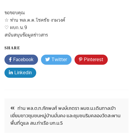
ขอขอบคุณ
☆ ท่าน พล.ต.ต.โชคชัย งามวงศ์
♡ ผบก.น.9
สนันสนุนข้อมูลข่าวสาร
SHARE
Facebook
Twitter
Pinterest
Linkedin
ท่าน พล.ต.ท.ภัคพงศ์ พงษ์เภตรา ผบช.น.เดินทางเข้า
เยี่ยมชาวชุมชนหมู่บ้านมั่นคง และชุมชนริมคลองวัดสะพาน
พื้นที่ดูแล สน.ท่าเรือ บก.น.5