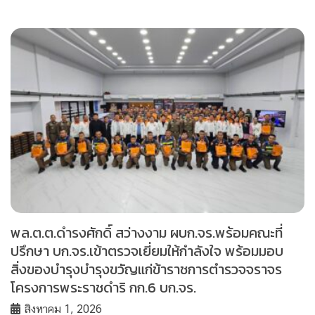
พล.ต.ต.ดำรงศักดิ์ สว่างงาม ผบก.จร.พร้อมคณะที่
ปรึกษา บก.จร.เข้าตรวจเยี่ยมให้กำลังใจ พร้อมมอบ
สิ่งของบำรุงบำรุงขวัญแก่ข้าราชการตำรวจจราจร
โครงการพระราชดำริ กก.6 บก.จร.
สิงหาคม 1, 2026