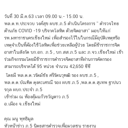
วันที่ 30 มี.ค.63 เวลา 09.00 น.- 15.00 น.
พล.ต.ท.ประจวบ วงศ์สุข ผบช.ภ.5 ดำเนินโครงการ ” ตำรวจไทย
ต้านภัย COVID -19 บริจาคโลหิต ด้วยจิตอาสา” มอบให้แก่
รพ.มหาราชนครเชียงใหม่ เพื่อสำรองไว้ในในกรณีมีอุบัติเหตุหรือ
เหตุจำเป็นที่ต้องใช้โลหิตเพื่อช่วยเหลือผู้ป่วย โดยมีข้าราชการจิต
อาสาในสังกัด บก.อก. ภ.5 , บก.สส.ภ.5 และ ภ.จว.เชียงใหม่ เข้า
ร่วมกิจกรรมโดยมีข้าราชการตำรวจจิตอาสาทีผ่านการคัดกรอง
สามารถบริจาคได้ 95 หน่วย จำนวน 42,650 ซีซี
โดยมี พล.ต.ต.วรัตม์ชัย ศรีรัตนวุฑฒิ รอง ผบช.ภ.5 ,
พล.ต.ต.บัณฑิต ตุงคะเศรณี รอง ผบช.ภ.5 ,พล.ต.ต.สุเทพ ฐาปนว
รกุล ผบก.ประจำ ภ.5
เข้าร่วม ณ ห้องคุ้มแก้วขวัญดาว ภ.5
อ.เมือง จ.เชียงใหม่
คุณ มนู พุทธิมูล
หัวหน้าข่าว ภ.5 นิตยสารตำรวจเพื่อมวลชน รายงาน