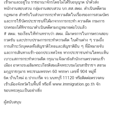
เข้ามาและอยู่ใน ราชอาณาจักรโดยไม่ได้รับอนุญาต นําตัวส่ง
พนักงานสอบสวน กลุ่มงานสอบสวน บก.สส.สตม. ดําเนินคดีตาม
กฎหมาย สําหรับในส่วนการกระทําความผิดในเรื่องของการสวมบัตร
และการใช้บัตรประชาชนที่ได้มาจากการกระทํา ความผิด กรมการ
ปกครองได้พิจารณาดําเนินคดีตามกฎหมายต่อไปแล้ว
# สตม. ขอเรียนให้ท่านทราบว่า สตม. มีมาตรการในการตรวจสอบ
กวดขัน และปราบปรามการกระทําความผิด ในด้านต่าง ๆ รวมถึง
การเฝ้าระวังบุคคลท้ังสัญชาติไทยและสัญชาติอ่ืน ๆ ที่มีหมายจับ
และการเดินทางเข้า-ออกประเทศไทย หากประชาชนท่านใดพบเห็น
เบาะแสการกระทําความผิด กรุณาแจ้งมายังสํานักงานตรวจคนเข้า
เมือง อาคาถรเฉลิมพระเกียรติสมเด็จพระบรมโอรสาธิราชฯ สยาม
มกุฎราชกุมาร พระชนมพรรษา 60 พรรษา เลขที่ 904 หมู่ที่
6ต.บ้านใหม่ อ.ปากเกร็ด จว.นนทบุรี 11120 หรือติดต่อตรวจคน
เข้าเมืองจังหวัดในพื้นที่ หรือที่ www.immigration.go.th จัก
ขอบพระคุณเป็นอย่างยิ่ง
ผู้สนับสนุน