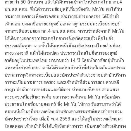
หายกว่า 50 ล้านบาท แล้วได้เดินทางเข้ามาในประเทศไทย กก.4
บก.สส.สตม. จึงได้รวบรวมข้อมูลท่ีเกี่ยวข้องกับ Mr.Yu ส่งให้กับ
กรมการปกครองเพื่อตรวจสอบ ต่อมากรมการปกครอง ได้มีคําสั่ง
เพิกถอน บุคคลชื่อนายยงยุทธ์ ออกจากฐานระบบทะเบียนราษฎร์
จากการสืบสวนของ กก.4 บก.สส.สตม. ทราบว่าหลังจากที่ Mr.Yu
ได้เดินทางออกจากประเทศไทยทางจังหวัดสระแก้วเพื่อไปยัง
ประเทศกัมพูชา จากนั้นได้หลบหนีเข้ามายังประเทศไทยผ่านช่อง
ทางธรรมชาติ แล้วได้สวมบัตร ประชาชนไทยในชื่อนายยงยุทธ์
อาศัยอยู่ในประเทศไทย มานานกว่า 14 ปี โดยพักอาศัยอยู่บ้านพัก
แห่งหนึ่งย่านห้วยขวาง จึงได้ร่วมกับเจ้าหน้าที่ส่วนป้องกันและปราม
ปรามการทุจริตทางทะเบียนและบัตรประจําตัวประชาชนสํานักบริหาร
การทะเบียนกรมการปกครอง และเจ้าหน้าที่ส่วนการสอบสวนคดี
อาญา สํานักการสอบสวนและนิติการ นําหมายค้นของ ศาลแขวง
พระนครเหนือเข้าตรวจค้น ผลการตรวจค้นพบ Mr.Yu พร้อมบัตร
ประชาชนไทยชื่อนายยงยุทธ์ ซึ่ง Mr.Yu ให้การ รับสารภาพว่าได้
หลบหนีเข้ามาที่ประเทศไทยผ่านช่องทางธรรมชาติและทําการสวม
บัตรประชาชนไทย เมื่อปี พ.ศ.2553 และได้อยู่ในประเทศไทยมา
โดยตลอด เจ้าหน้าที่จึงได้แจ้งข้อกล่าวหาว่า เป็นคนต่างด้าวเดินทาง