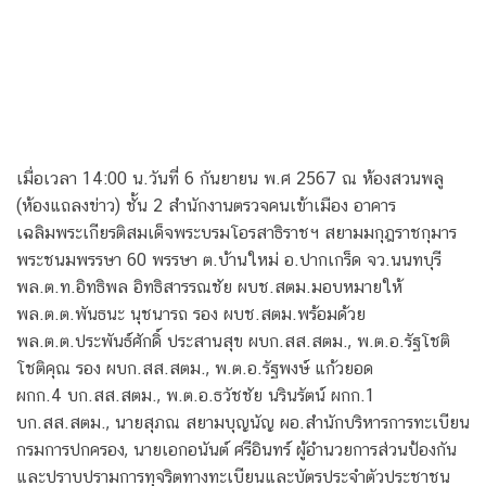
เมื่อเวลา 14:00 น.วันที่ 6 กันยายน พ.ศ 2567 ณ ห้องสวนพลู
(ห้องแถลงข่าว) ชั้น 2 สำนักงานตรวจคนเข้าเมือง อาคาร
เฉลิมพระเกียรติสมเด็จพระบรมโอรสาธิราชฯ สยามมกุฎราชกุมาร
พระชนมพรรษา 60 พรรษา ต.บ้านใหม่ อ.ปากเกร็ด จว.นนทบุรี
พล.ต.ท.อิทธิพล อิทธิสารรณชัย ผบช.สตม.มอบหมายให้
พล.ต.ต.พันธนะ นุชนารถ รอง ผบช.สตม.พร้อมด้วย
พล.ต.ต.ประพันธ์ศักดิ์ ประสานสุข ผบก.สส.สตม., พ.ต.อ.รัฐโชติ
โชติคุณ รอง ผบก.สส.สตม., พ.ต.อ.รัฐพงษ์ แก้วยอด
ผกก.4 บก.สส.สตม., พ.ต.อ.ธวัชชัย นรินรัตน์ ผกก.1
บก.สส.สตม., นายสุภณ สยามบุญนัญ ผอ.สำนักบริหารการทะเบียน
กรมการปกครอง, นายเอกอนันต์ ศรีอินทร์ ผู้อำนวยการส่วนป้องกัน
และปราบปรามการทุจริตทางทะเบียนและบัตรประจำตัวประชาชน