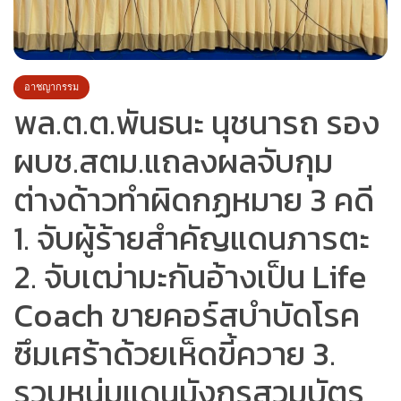
อาชญากรรม
พล.ต.ต.พันธนะ นุชนารถ รอง
ผบช.สตม.แถลงผลจับกุม
ต่างด้าวทำผิดกฏหมาย 3 คดี
1. จับผู้ร้ายสำคัญแดนภารตะ
2. จับเฒ่ามะกันอ้างเป็น Life
Coach ขายคอร์สบำบัดโรค
ซึมเศร้าด้วยเห็ดขี้ควาย 3.
รวบหนุ่มแดนมังกรสวมบัตร