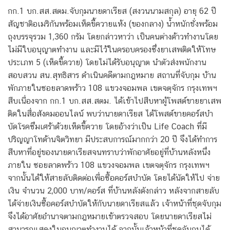
กก.1 บก.สส.สตม.จับกุมนายดาเรียส (สงวนนามสกุล) อายุ 62 ปี
สัญชาติอเมริกันพร้อมเห็ดขี้ควายแห้ง (ของกลาง) น้ำหนักชั่งพร้อม
ถุงบรรจุรวม 1,360 กรัม โดยกล่าวหาว่า เป็นคนต่างด้าวทํางานโดย
ไม่มีใบอนุญาตทํางาน และมีไว้ในครอบครองซึ่งยาเสพติดให้โทษ
ประเภท 5 (เห็ดขี้ควาย) โดยไม่ได้รับอนุญาต นําตัวส่งพนักงาน
สอบสวน สน.สุทธิสาร ดําเนินคดีตามกฎหมาย สถานที่จับกุม บ้าน
พักภายในซอยลาดพร้าว 108 แขวงจอมพล เขตจตุจักร กรุงเทพฯ
สืบเนื่องจาก กก.1 บก.สส.สตม. ได้เข้าไปสืบหาผู้โพสต์ขายยาเสพ
ติดในสื่อสังคมออนไลน์ พบว่านายดาเรียส ได้โพสต์ขายคอร์สบํา
บัดโรคซึมเศร้าด้วยเห็ดขี้ควาย โดยอ้างว่าเป็น Life Coach ที่มี
ปริญญาโทด้านจิตวิทยา มีประสบการณ์มากกว่า 20 ปี จึงได้ทําการ
สืบหาที่อยู่ของนายดาเรียสจนทราบว่าพักอาศัยอยู่ที่บ้านหลังหนึ่ง
ภายใน ซอยลาดพร้าว 108 แขวงจอมพล เขตจตุจักร กรุงเทพฯ
จากนั้นได้ให้สายลับติดต่อเพื่อซื้อคอร์สบําบัด โดยได้นัดให้ไป จ่าย
เงิน จํานวน 2,000 บาท/คอร์ส ที่บ้านหลังดังกล่าว หลังจากสายลับ
ได้จ่ายเงินซื้อคอร์สบําบัดให้กับนายดาเรียสแล้ว เจ้าหน้าที่ชุดจับกุม
จึงได้อาศัยอํานาจตามกฎหมายเข้าตรวจสอบ โดยนายดาเรียสไม่
สามารถแสดงใบอนุญาตทํางานได้ จากนั้นเจ้าหน้าที่ชุดจับกุมได้