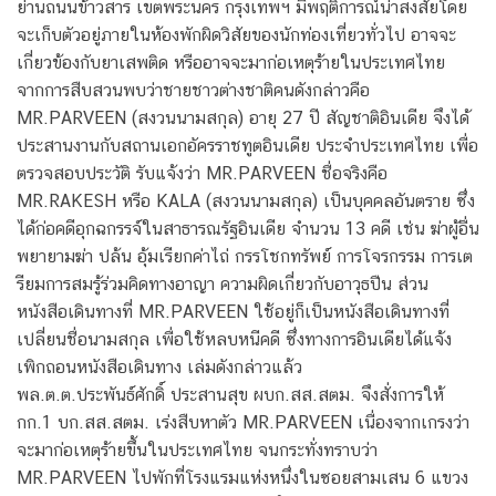
ย่านถนนข้าวสาร เขตพระนคร กรุงเทพฯ มีพฤติการณ์น่าสงสัยโดย
จะเก็บตัวอยู่ภายในห้องพักผิดวิสัยของนักท่องเที่ยวทั่วไป อาจจะ
เกี่ยวข้องกับยาเสพติด หรืออาจจะมาก่อเหตุร้ายในประเทศไทย
จากการสืบสวนพบว่าชายชาวต่างชาติคนดังกล่าวคือ
MR.PARVEEN (สงวนนามสกุล) อายุ 27 ปี สัญชาติอินเดีย จึงได้
ประสานงานกับสถานเอกอัครราชทูตอินเดีย ประจําประเทศไทย เพื่อ
ตรวจสอบประวัติ รับแจ้งว่า MR.PARVEEN ชื่อจริงคือ
MR.RAKESH หรือ KALA (สงวนนามสกุล) เป็นบุคคลอันตราย ซึ่ง
ได้ก่อคดีอุกฉกรรจ์ในสาธารณรัฐอินเดีย จํานวน 13 คดี เช่น ฆ่าผู้อื่น
พยายามฆ่า ปล้น อุ้มเรียกค่าไถ่ กรรโชกทรัพย์ การโจรกรรม การเต
รียมการสมรู้ร่วมคิดทางอาญา ความผิดเกี่ยวกับอาวุธปืน ส่วน
หนังสือเดินทางที่ MR.PARVEEN ใช้อยู่ก็เป็นหนังสือเดินทางที่
เปลี่ยนชื่อนามสกุล เพื่อใช้หลบหนีคดี ซึ่งทางการอินเดียได้แจ้ง
เพิกถอนหนังสือเดินทาง เล่มดังกล่าวแล้ว
พล.ต.ต.ประพันธ์ศักดิ์ ประสานสุข ผบก.สส.สตม. จึงสั่งการให้
กก.1 บก.สส.สตม. เร่งสืบหาตัว MR.PARVEEN เนื่องจากเกรงว่า
จะมาก่อเหตุร้ายขึ้นในประเทศไทย จนกระทั่งทราบว่า
MR.PARVEEN ไปพักที่โรงแรมแห่งหนึ่งในซอยสามเสน 6 แขวง