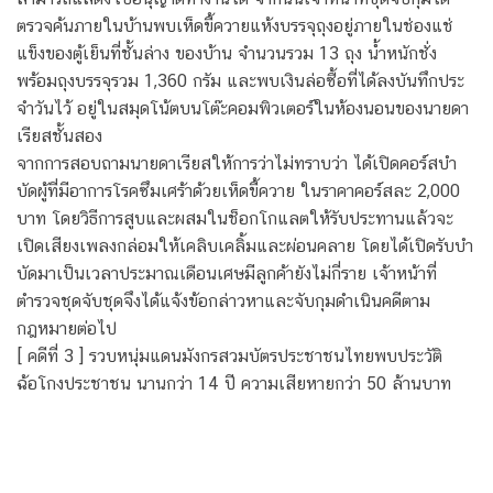
ตรวจค้นภายในบ้านพบเห็ดขี้ควายแห้งบรรจุถุงอยู่ภายในช่องแช่
แข็งของตู้เย็นที่ชั้นล่าง ของบ้าน จํานวนรวม 13 ถุง น้ำหนักชั่ง
พร้อมถุงบรรจุรวม 1,360 กรัม และพบเงินล่อซื้อที่ได้ลงบันทึกประ
จําวันไว้ อยู่ในสมุดโน้ตบนโต๊ะคอมพิวเตอร์ในห้องนอนของนายดา
เรียสชั้นสอง
จากการสอบถามนายดาเรียสให้การว่าไม่ทราบว่า ได้เปิดคอร์สบํา
บัดผู้ที่มีอาการโรคซึมเศร้าด้วยเห็ดขี้ควาย ในราคาคอร์สละ 2,000
บาท โดยวิธีการสูบและผสมในช็อกโกแลตให้รับประทานแล้วจะ
เปิดเสียงเพลงกล่อมให้เคลิบเคลิ้มและผ่อนคลาย โดยได้เปิดรับบํา
บัดมาเป็นเวลาประมาณเดือนเศษมีลูกค้ายังไม่กี่ราย เจ้าหน้าที่
ตํารวจชุดจับชุดจึงได้แจ้งข้อกล่าวหาและจับกุมดําเนินคดีตาม
กฎหมายต่อไป
[ คดีที่ 3 ] รวบหนุ่มแดนมังกรสวมบัตรประชาชนไทยพบประวัติ
ฉ้อโกงประชาชน นานกว่า 14 ปี ความเสียหายกว่า 50 ล้านบาท